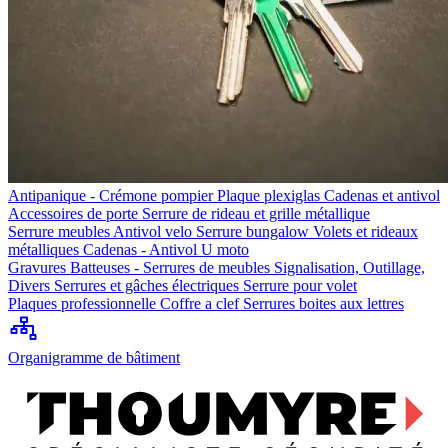
Antipanique - Crémone pompier
Plaque plexiglas
Cadenas et antivol
Accessoires de porte
Serrure de rideau et grille métallique
Serrure meubles
Antivol velo
Serrure bungalow
Volets et rideaux
métalliques
Cadenas - Antivol U moto
Gravures
Batteuses - Serrures de meubles
Signalisation, Outillage,
Divers
Serrures et gâches électriques
Serrure pour volet
Plaques professionnelle
Coffre a clef
Serrures boites aux lettres
Organigramme de bâtiment