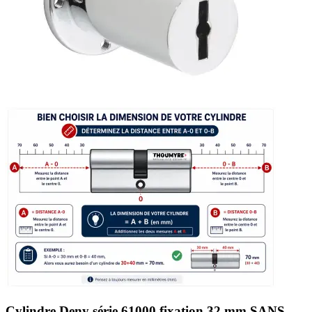
Cylindre Deny série 61000 fixation 32 mm SANS