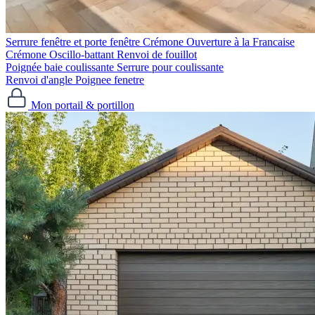
Serrure fenêtre et porte fenêtre
Crémone Ouverture à la Francaise
Crémone Oscillo-battant
Renvoi de fouillot
Poignée baie coulissante
Serrure pour coulissante
Renvoi d'angle
Poignee fenetre
Mon portail & portillon