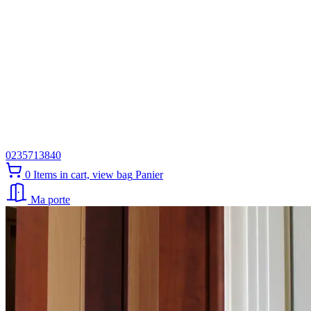
0235713840
0
Items in cart, view bag
Panier
Ma porte