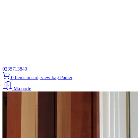
0235713840
0
Items in cart, view bag
Panier
Ma porte