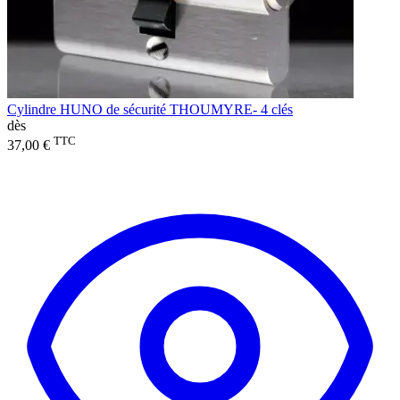
Cylindre HUNO de sécurité THOUMYRE- 4 clés
dès
TTC
37,00 €