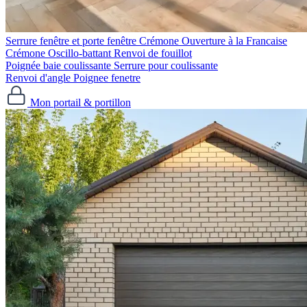
Serrure fenêtre et porte fenêtre
Crémone Ouverture à la Francaise
Crémone Oscillo-battant
Renvoi de fouillot
Poignée baie coulissante
Serrure pour coulissante
Renvoi d'angle
Poignee fenetre
Mon portail & portillon