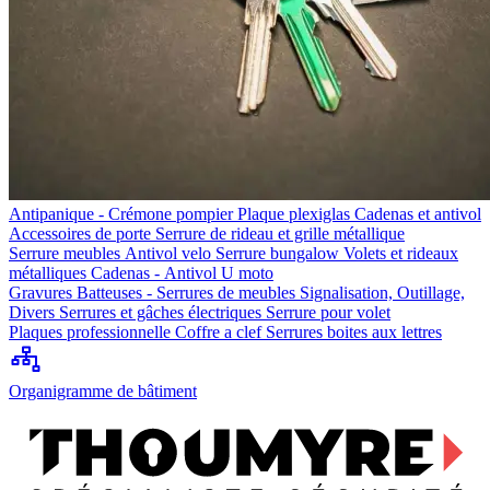
Antipanique - Crémone pompier
Plaque plexiglas
Cadenas et antivol
Accessoires de porte
Serrure de rideau et grille métallique
Serrure meubles
Antivol velo
Serrure bungalow
Volets et rideaux
métalliques
Cadenas - Antivol U moto
Gravures
Batteuses - Serrures de meubles
Signalisation, Outillage,
Divers
Serrures et gâches électriques
Serrure pour volet
Plaques professionnelle
Coffre a clef
Serrures boites aux lettres
Organigramme de bâtiment