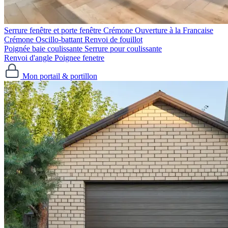
Serrure fenêtre et porte fenêtre
Crémone Ouverture à la Francaise
Crémone Oscillo-battant
Renvoi de fouillot
Poignée baie coulissante
Serrure pour coulissante
Renvoi d'angle
Poignee fenetre
Mon portail & portillon