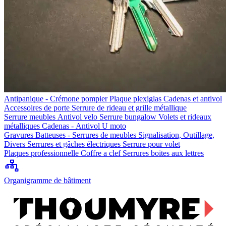
Antipanique - Crémone pompier
Plaque plexiglas
Cadenas et antivol
Accessoires de porte
Serrure de rideau et grille métallique
Serrure meubles
Antivol velo
Serrure bungalow
Volets et rideaux
métalliques
Cadenas - Antivol U moto
Gravures
Batteuses - Serrures de meubles
Signalisation, Outillage,
Divers
Serrures et gâches électriques
Serrure pour volet
Plaques professionnelle
Coffre a clef
Serrures boites aux lettres
Organigramme de bâtiment