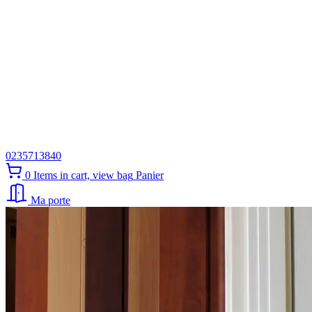
0235713840
0
Items in cart, view bag
Panier
Ma porte