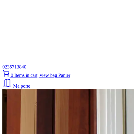
0235713840
0
Items in cart, view bag
Panier
Ma porte