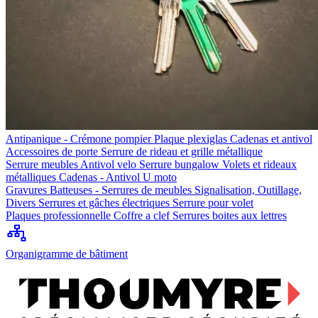
Antipanique - Crémone pompier
Plaque plexiglas
Cadenas et antivol
Accessoires de porte
Serrure de rideau et grille métallique
Serrure meubles
Antivol velo
Serrure bungalow
Volets et rideaux
métalliques
Cadenas - Antivol U moto
Gravures
Batteuses - Serrures de meubles
Signalisation, Outillage,
Divers
Serrures et gâches électriques
Serrure pour volet
Plaques professionnelle
Coffre a clef
Serrures boites aux lettres
Organigramme de bâtiment