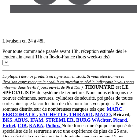
Livraison en 24 à 48h
Pour toute commande passée avant 13h, réception estimée dès le
lendemain avant 11h en Île-de-France (hors week-ends).
La plupart des nos produits en ligne sont en stock. Si vous sélectionnez la
livraison express et que le produit en question se révèle indisponible vous serez
THOUMYRE
est
LE
informer dans les 4h ( jours ouvrés de 9h à 15h )
.
SPÉCIALISTE
du système de fermeture. Nous nous efforçons de
trouver crémones, serrures, cylindres de sécurité, poignées de toutes
sortes ainsi que la confection de clés pour tous vos projets. Nous
sommes distributeur de nombreuses marques tels que:
MARC
,
FERCOMATIC
,
VACHETTE
,
THIRARD
,
MACO
, Bricard,
BKS
,
ABUS
,
IFAM
,
STREMLER
,
BURG WÄchter
,
Picard
,
Fichet
,
CIB
,
KABA
,
Pollux.
Notre force : une équipe composé de
spécialiste de la serrurerie avec une expérience de plus de 25 ans.
Des spécialiste du dépannage à domicile avec en moyen 15 ans