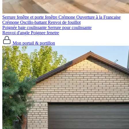
Serrure fenêtre et porte fenêtre
Crémone Ouverture à la Francaise
Crémone Oscillo-battant
Renvoi de fouillot
Poignée baie coulissante
Serrure pour coulissante
Renvoi d'angle
Poignee fenetre
Mon portail & portillon