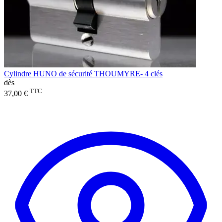
Cylindre HUNO de sécurité THOUMYRE- 4 clés
dès
TTC
37,00 €