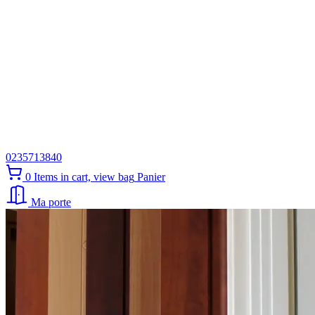
0235713840
0
Items in cart, view bag
Panier
Ma porte