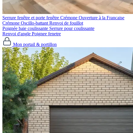
Serrure fenêtre et porte fenêtre
Crémone Ouverture à la Francaise
Crémone Oscillo-battant
Renvoi de fouillot
Poignée baie coulissante
Serrure pour coulissante
Renvoi d'angle
Poignee fenetre
Mon portail & portillon