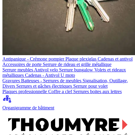
Antipanique - Crémone pompier
Plaque plexiglas
Cadenas et antivol
Accessoires de porte
Serrure de rideau et grille métallique
Serrure meubles
Antivol velo
Serrure bungalow
Volets et rideaux
métalliques
Cadenas - Antivol U moto
Gravures
Batteuses - Serrures de meubles
Signalisation, Outillage,
Divers
Serrures et gâches électriques
Serrure pour volet
Plaques professionnelle
Coffre a clef
Serrures boites aux lettres
Organigramme de bâtiment