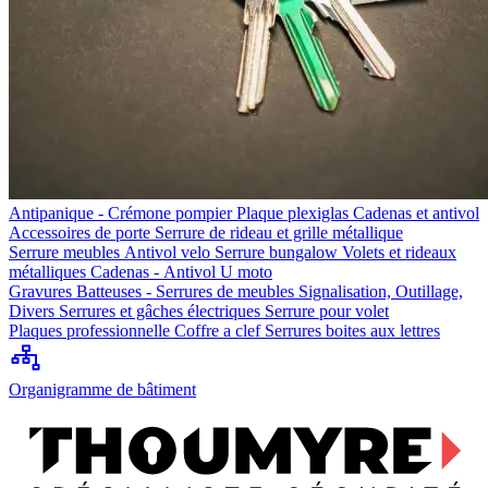
Antipanique - Crémone pompier
Plaque plexiglas
Cadenas et antivol
Accessoires de porte
Serrure de rideau et grille métallique
Serrure meubles
Antivol velo
Serrure bungalow
Volets et rideaux
métalliques
Cadenas - Antivol U moto
Gravures
Batteuses - Serrures de meubles
Signalisation, Outillage,
Divers
Serrures et gâches électriques
Serrure pour volet
Plaques professionnelle
Coffre a clef
Serrures boites aux lettres
Organigramme de bâtiment