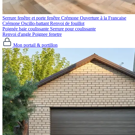
Serrure fenêtre et porte fenêtre
Crémone Ouverture à la Francaise
Crémone Oscillo-battant
Renvoi de fouillot
Poignée baie coulissante
Serrure pour coulissante
Renvoi d'angle
Poignee fenetre
Mon portail & portillon