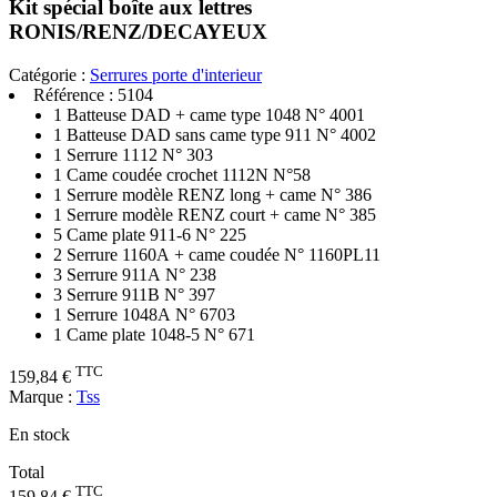
Kit spécial boîte aux lettres
RONIS/RENZ/DECAYEUX
Catégorie :
Serrures porte d'interieur
Référence :
5104
1 Batteuse DAD + came type 1048 N° 4001
1 Batteuse DAD sans came type 911 N° 4002
1 Serrure 1112 N° 303
1 Came coudée crochet 1112N N°58
1 Serrure modèle RENZ long + came N° 386
1 Serrure modèle RENZ court + came N° 385
5 Came plate 911-6 N° 225
2 Serrure 1160A + came coudée N° 1160PL11
3 Serrure 911A N° 238
3 Serrure 911B N° 397
1 Serrure 1048A N° 6703
1 Came plate 1048-5 N° 671
TTC
159,84 €
Marque :
Tss
En stock
Total
TTC
159,84 €