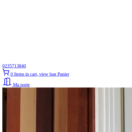
0235713840
0
Items in cart, view bag
Panier
Ma porte