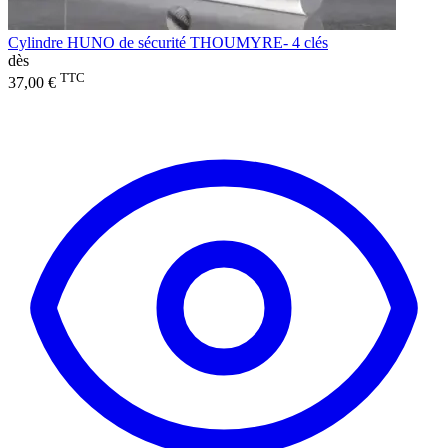
Cylindre HUNO de sécurité THOUMYRE- 4 clés
dès
TTC
37,00 €