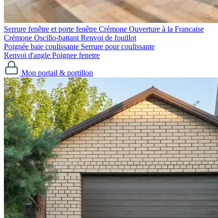
Serrure fenêtre et porte fenêtre
Crémone Ouverture à la Francaise
Crémone Oscillo-battant
Renvoi de fouillot
Poignée baie coulissante
Serrure pour coulissante
Renvoi d'angle
Poignee fenetre
Mon portail & portillon