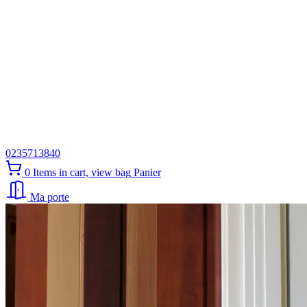
0235713840
0
Items in cart, view bag
Panier
Ma porte