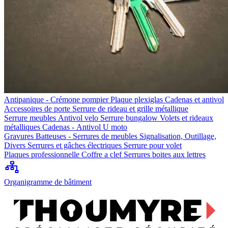
Antipanique - Crémone pompier
Plaque plexiglas
Cadenas et antivol
Accessoires de porte
Serrure de rideau et grille métallique
Serrure meubles
Antivol velo
Serrure bungalow
Volets et rideaux
métalliques
Cadenas - Antivol U moto
Gravures
Batteuses - Serrures de meubles
Signalisation, Outillage,
Divers
Serrures et gâches électriques
Serrure pour volet
Plaques professionnelle
Coffre a clef
Serrures boites aux lettres
Organigramme de bâtiment