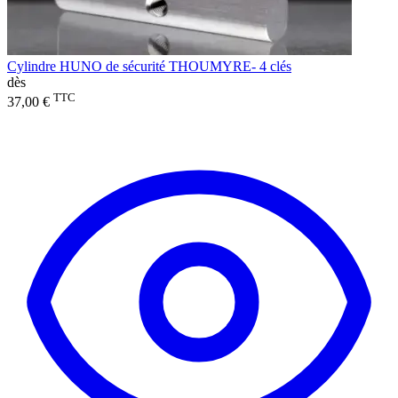
Cylindre HUNO de sécurité THOUMYRE- 4 clés
dès
TTC
37,00 €