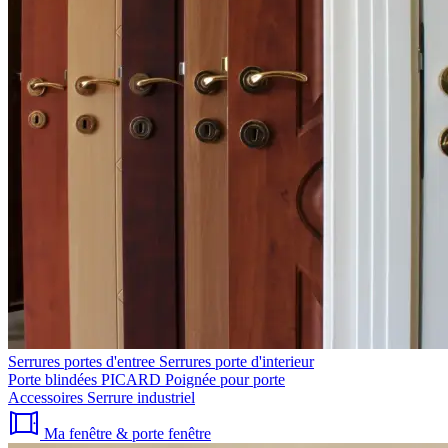
Serrures portes d'entree
Serrures porte d'interieur
Porte blindées PICARD
Poignée pour porte
Accessoires
Serrure industriel
Ma fenêtre & porte fenêtre