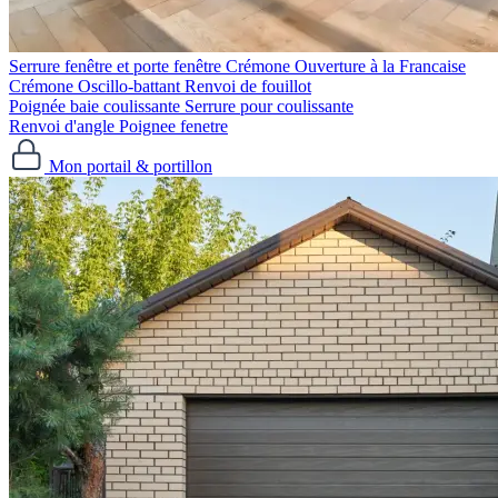
Serrure fenêtre et porte fenêtre
Crémone Ouverture à la Francaise
Crémone Oscillo-battant
Renvoi de fouillot
Poignée baie coulissante
Serrure pour coulissante
Renvoi d'angle
Poignee fenetre
Mon portail & portillon