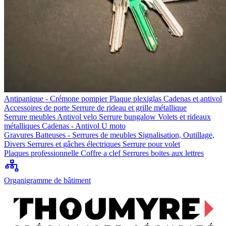
Antipanique - Crémone pompier
Plaque plexiglas
Cadenas et antivol
Accessoires de porte
Serrure de rideau et grille métallique
Serrure meubles
Antivol velo
Serrure bungalow
Volets et rideaux
métalliques
Cadenas - Antivol U moto
Gravures
Batteuses - Serrures de meubles
Signalisation, Outillage,
Divers
Serrures et gâches électriques
Serrure pour volet
Plaques professionnelle
Coffre a clef
Serrures boites aux lettres
Organigramme de bâtiment