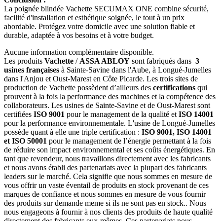
La poignée blindée Vachette SECUMAX ONE combine sécurité,
facilité d'installation et esthétique soignée, le tout à un prix
abordable. Protégez votre domicile avec une solution fiable et
durable, adaptée à vos besoins et à votre budget.
Aucune information complémentaire disponible.
Les produits
Vachette
/
ASSA ABLOY
sont fabriqués dans
3
usines françaises
à Sainte-Savine dans l'Aube, à Longué-Jumelles
dans l'Anjou et Oust-Marest en Côte Picarde. Les trois sites de
production de Vachette possèdent d’ailleurs des
certifications
qui
prouvent à la fois la performance des machines et la compétence des
collaborateurs. Les usines de Sainte-Savine et de Oust-Marest sont
certifiées
ISO 9001
pour le management de la qualité et
ISO 14001
pour la performance environnementale. L'usine de Longué-Jumelles
possède quant à elle une triple certification :
ISO 9001, ISO 14001
et ISO 50001
pour le management de l’énergie permettant à la fois
de réduire son impact environnemental et ses coûts énergétiques. En
tant que revendeur, nous travaillons directement avec les fabricants
et nous avons établi des partenariats avec la plupart des fabricants
leaders sur le marché. Cela signifie que nous sommes en mesure de
vous offrir un vaste éventail de produits en stock provenant de ces
marques de confiance et nous sommes en mesure de vous fournir
des produits sur demande meme si ils ne sont pas en stock.. Nous
nous engageons à fournir à nos clients des produits de haute qualité
directement des fabricants eux-mêmes. Ces partenariats nous