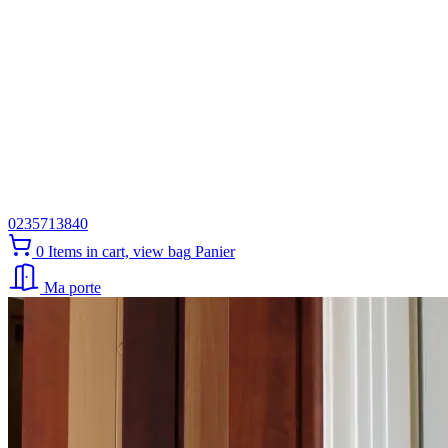
0235713840
0
Items in cart, view bag
Panier
Ma porte