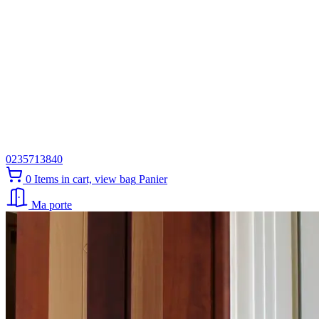
0235713840
0
Items in cart, view bag
Panier
Ma porte