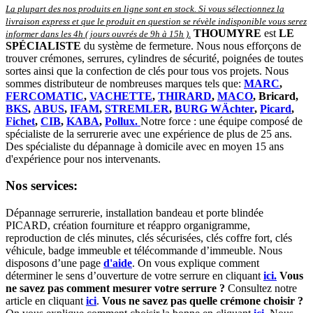
La plupart des nos produits en ligne sont en stock. Si vous sélectionnez la
livraison express et que le produit en question se révèle indisponible vous serez
THOUMYRE
est
LE
informer dans les 4h ( jours ouvrés de 9h à 15h )
.
SPÉCIALISTE
du système de fermeture. Nous nous efforçons de
trouver crémones, serrures, cylindres de sécurité, poignées de toutes
sortes ainsi que la confection de clés pour tous vos projets. Nous
sommes distributeur de nombreuses marques tels que:
MARC
,
FERCOMATIC
,
VACHETTE
,
THIRARD
,
MACO
, Bricard,
BKS
,
ABUS
,
IFAM
,
STREMLER
,
BURG WÄchter
,
Picard
,
Fichet
,
CIB
,
KABA
,
Pollux.
Notre force : une équipe composé de
spécialiste de la serrurerie avec une expérience de plus de 25 ans.
Des spécialiste du dépannage à domicile avec en moyen 15 ans
d'expérience pour nos intervenants.
Nos services:
Dépannage serrurerie, installation bandeau et porte blindée
PICARD, création fourniture et réappro organigramme,
r
eproduction de clés minutes, clés sécurisées, clés coffre fort, clés
véhicule, badge immeuble et télécommande d’immeuble.
Nous
disposons d’une page
d'aide
.
On vous explique comment
déterminer le sens d’ouverture de votre serrure en cliquant
ici.
Vous
ne savez pas comment mesurer votre serrure ?
Consultez notre
article en cliquant
ici
.
Vous ne savez pas quelle crémone choisir ?