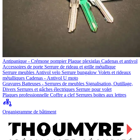
Antipanique - Crémone pompier
Plaque plexiglas
Cadenas et antivol
Accessoires de porte
Serrure de rideau et grille métallique
Serrure meubles
Antivol velo
Serrure bungalow
Volets et rideaux
métalliques
Cadenas - Antivol U moto
Gravures
Batteuses - Serrures de meubles
Signalisation, Outillage,
Divers
Serrures et gâches électriques
Serrure pour volet
Plaques professionnelle
Coffre a clef
Serrures boites aux lettres
Organigramme de bâtiment