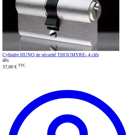
Cylindre HUNO de sécurité THOUMYRE- 4 clés
dès
TTC
37,00 €