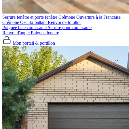
Serrure fenêtre et porte fenêtre
Crémone Ouverture à la Francaise
Crémone Oscillo-battant
Renvoi de fouillot
Poignée baie coulissante
Serrure pour coulissante
Renvoi d'angle
Poignee fenetre
Mon portail & portillon