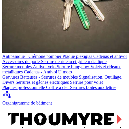
Antipanique - Crémone pompier
Plaque plexiglas
Cadenas et antivol
Accessoires de porte
Serrure de rideau et grille métallique
Serrure meubles
Antivol velo
Serrure bungalow
Volets et rideaux
métalliques
Cadenas - Antivol U moto
Gravures
Batteuses - Serrures de meubles
Signalisation, Outillage,
Divers
Serrures et gâches électriques
Serrure pour volet
Plaques professionnelle
Coffre a clef
Serrures boites aux lettres
Organigramme de bâtiment