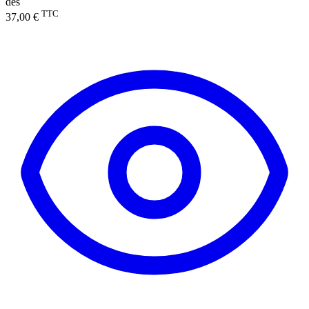
dès
TTC
37,00 €