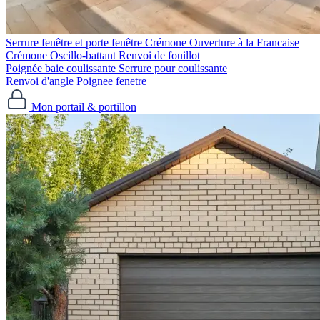
Serrure fenêtre et porte fenêtre
Crémone Ouverture à la Francaise
Crémone Oscillo-battant
Renvoi de fouillot
Poignée baie coulissante
Serrure pour coulissante
Renvoi d'angle
Poignee fenetre
Mon portail & portillon