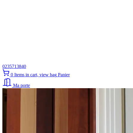
0235713840
0
Items in cart, view bag
Panier
Ma porte