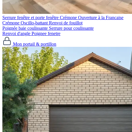
Serrure fenêtre et porte fenêtre
Crémone Ouverture à la Francaise
Crémone Oscillo-battant
Renvoi de fouillot
Poignée baie coulissante
Serrure pour coulissante
Renvoi d'angle
Poignee fenetre
Mon portail & portillon