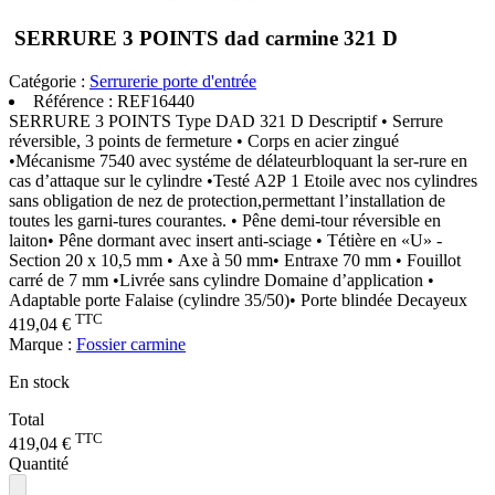
SERRURE 3 POINTS dad carmine 321 D
Catégorie :
Serrurerie porte d'entrée
Référence :
REF16440
SERRURE 3 POINTS Type DAD 321 D Descriptif • Serrure
réversible, 3 points de fermeture • Corps en acier zingué
•Mécanisme 7540 avec systéme de délateurbloquant la ser-rure en
cas d’attaque sur le cylindre •Testé A2P 1 Etoile avec nos cylindres
sans obligation de nez de protection,permettant l’installation de
toutes les garni-tures courantes. • Pêne demi-tour réversible en
laiton• Pêne dormant avec insert anti-sciage • Tétière en «U» -
Section 20 x 10,5 mm • Axe à 50 mm• Entraxe 70 mm • Fouillot
carré de 7 mm •Livrée sans cylindre Domaine d’application •
Adaptable porte Falaise (cylindre 35/50)• Porte blindée Decayeux
TTC
419,04 €
Marque :
Fossier carmine
En stock
Total
TTC
419,04 €
Quantité