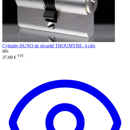
Cylindre HUNO de sécurité THOUMYRE- 4 clés
dès
TTC
37,00 €