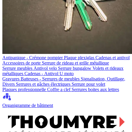
Antipanique - Crémone pompier
Plaque plexiglas
Cadenas et antivol
Accessoires de porte
Serrure de rideau et grille métallique
Serrure meubles
Antivol velo
Serrure bungalow
Volets et rideaux
métalliques
Cadenas - Antivol U moto
Gravures
Batteuses - Serrures de meubles
Signalisation, Outillage,
Divers
Serrures et gâches électriques
Serrure pour volet
Plaques professionnelle
Coffre a clef
Serrures boites aux lettres
Organigramme de bâtiment