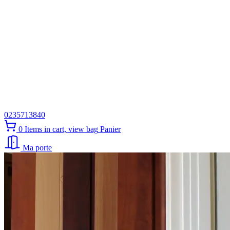
0235713840
0
Items in cart, view bag
Panier
Ma porte