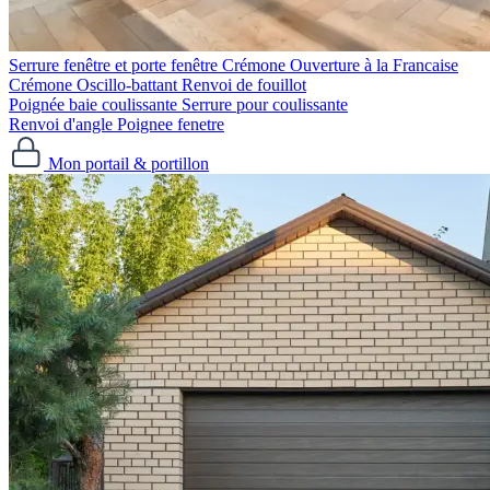
Serrure fenêtre et porte fenêtre
Crémone Ouverture à la Francaise
Crémone Oscillo-battant
Renvoi de fouillot
Poignée baie coulissante
Serrure pour coulissante
Renvoi d'angle
Poignee fenetre
Mon portail & portillon