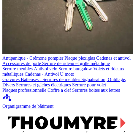
Antipanique - Crémone pompier
Plaque plexiglas
Cadenas et antivol
Accessoires de porte
Serrure de rideau et grille métallique
Serrure meubles
Antivol velo
Serrure bungalow
Volets et rideaux
métalliques
Cadenas - Antivol U moto
Gravures
Batteuses - Serrures de meubles
Signalisation, Outillage,
Divers
Serrures et gâches électriques
Serrure pour volet
Plaques professionnelle
Coffre a clef
Serrures boites aux lettres
Organigramme de bâtiment