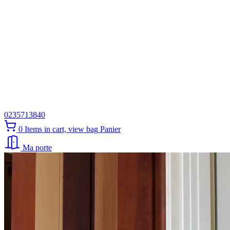
0235713840
0
Items in cart, view bag
Panier
Ma porte