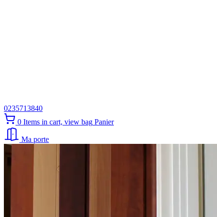
0235713840
0
Items in cart, view bag
Panier
Ma porte