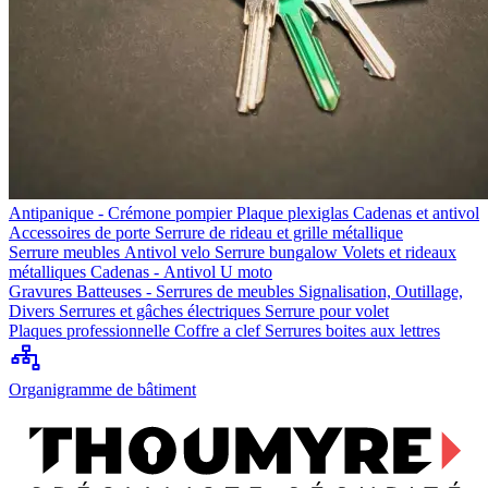
Antipanique - Crémone pompier
Plaque plexiglas
Cadenas et antivol
Accessoires de porte
Serrure de rideau et grille métallique
Serrure meubles
Antivol velo
Serrure bungalow
Volets et rideaux
métalliques
Cadenas - Antivol U moto
Gravures
Batteuses - Serrures de meubles
Signalisation, Outillage,
Divers
Serrures et gâches électriques
Serrure pour volet
Plaques professionnelle
Coffre a clef
Serrures boites aux lettres
Organigramme de bâtiment