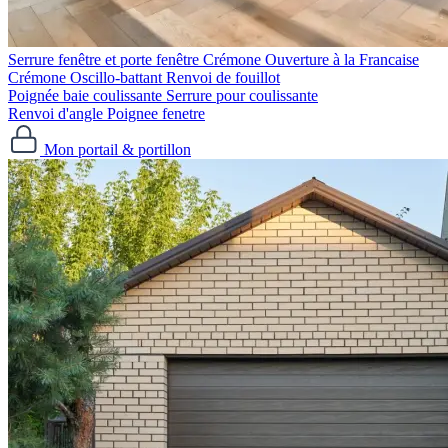
Serrure fenêtre et porte fenêtre
Crémone Ouverture à la Francaise
Crémone Oscillo-battant
Renvoi de fouillot
Poignée baie coulissante
Serrure pour coulissante
Renvoi d'angle
Poignee fenetre
Mon portail & portillon