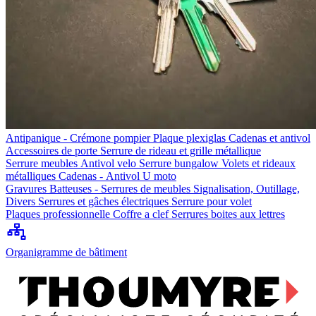
Antipanique - Crémone pompier
Plaque plexiglas
Cadenas et antivol
Accessoires de porte
Serrure de rideau et grille métallique
Serrure meubles
Antivol velo
Serrure bungalow
Volets et rideaux
métalliques
Cadenas - Antivol U moto
Gravures
Batteuses - Serrures de meubles
Signalisation, Outillage,
Divers
Serrures et gâches électriques
Serrure pour volet
Plaques professionnelle
Coffre a clef
Serrures boites aux lettres
Organigramme de bâtiment