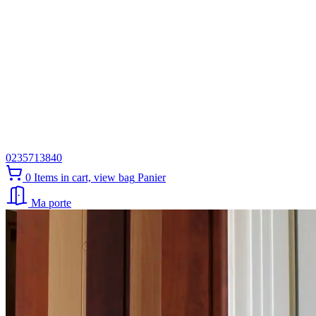
0235713840
0
Items in cart, view bag
Panier
Ma porte