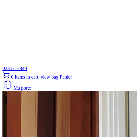
0235713840
0
Items in cart, view bag
Panier
Ma porte