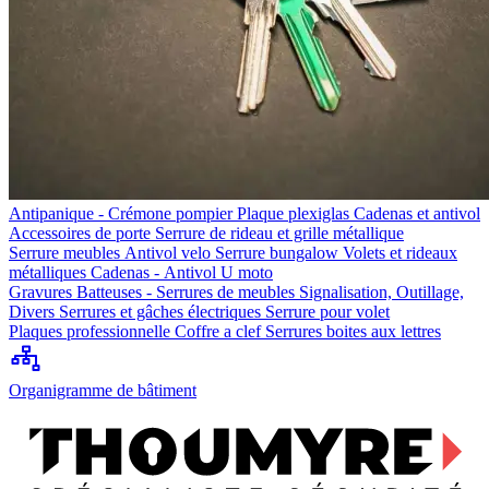
Antipanique - Crémone pompier
Plaque plexiglas
Cadenas et antivol
Accessoires de porte
Serrure de rideau et grille métallique
Serrure meubles
Antivol velo
Serrure bungalow
Volets et rideaux
métalliques
Cadenas - Antivol U moto
Gravures
Batteuses - Serrures de meubles
Signalisation, Outillage,
Divers
Serrures et gâches électriques
Serrure pour volet
Plaques professionnelle
Coffre a clef
Serrures boites aux lettres
Organigramme de bâtiment