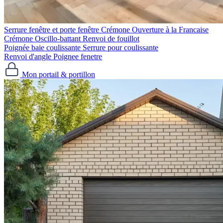
Serrure fenêtre et porte fenêtre
Crémone Ouverture à la Francaise
Crémone Oscillo-battant
Renvoi de fouillot
Poignée baie coulissante
Serrure pour coulissante
Renvoi d'angle
Poignee fenetre
Mon portail & portillon