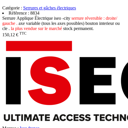
Catégorie :
Serrures et gâches électriques
Référence :
8834
Serrure Applique Électrique iseo -city
serrure réversible : droite/
gauche .
axe variable (tous les axes possibles) bouton interieur ou
cle .
la plus vendue sur le marché
stock permanent.
TTC
150,12 €