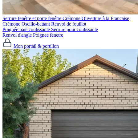
Serrure fenêtre et porte fenêtre
Crémone Ouverture à la Francaise
Crémone Oscillo-battant
Renvoi de fouillot
Poignée baie coulissante
Serrure pour coulissante
Renvoi d'angle
Poignee fenetre
Mon portail & portillon