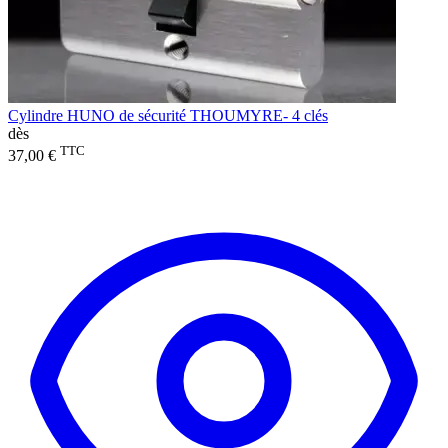
Cylindre HUNO de sécurité THOUMYRE- 4 clés
dès
TTC
37,00 €