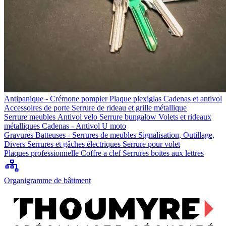
Antipanique - Crémone pompier
Plaque plexiglas
Cadenas et antivol
Accessoires de porte
Serrure de rideau et grille métallique
Serrure meubles
Antivol velo
Serrure bungalow
Volets et rideaux
métalliques
Cadenas - Antivol U moto
Gravures
Batteuses - Serrures de meubles
Signalisation, Outillage,
Divers
Serrures et gâches électriques
Serrure pour volet
Plaques professionnelle
Coffre a clef
Serrures boites aux lettres
Organigramme de bâtiment