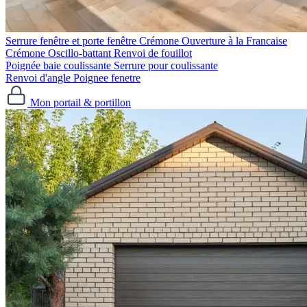
Serrure fenêtre et porte fenêtre
Crémone Ouverture à la Francaise
Crémone Oscillo-battant
Renvoi de fouillot
Poignée baie coulissante
Serrure pour coulissante
Renvoi d'angle
Poignee fenetre
Mon portail & portillon