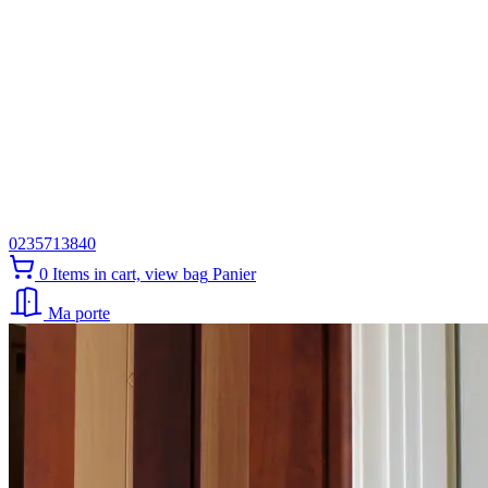
0235713840
0
Items in cart, view bag
Panier
Ma porte