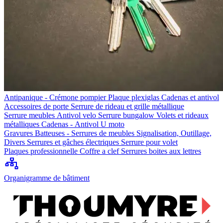
Antipanique - Crémone pompier
Plaque plexiglas
Cadenas et antivol
Accessoires de porte
Serrure de rideau et grille métallique
Serrure meubles
Antivol velo
Serrure bungalow
Volets et rideaux
métalliques
Cadenas - Antivol U moto
Gravures
Batteuses - Serrures de meubles
Signalisation, Outillage,
Divers
Serrures et gâches électriques
Serrure pour volet
Plaques professionnelle
Coffre a clef
Serrures boites aux lettres
Organigramme de bâtiment