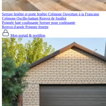
Serrure fenêtre et porte fenêtre
Crémone Ouverture à la Francaise
Crémone Oscillo-battant
Renvoi de fouillot
Poignée baie coulissante
Serrure pour coulissante
Renvoi d'angle
Poignee fenetre
Mon portail & portillon