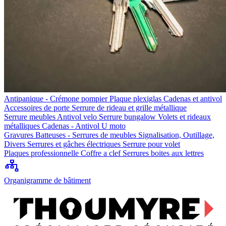
Antipanique - Crémone pompier
Plaque plexiglas
Cadenas et antivol
Accessoires de porte
Serrure de rideau et grille métallique
Serrure meubles
Antivol velo
Serrure bungalow
Volets et rideaux
métalliques
Cadenas - Antivol U moto
Gravures
Batteuses - Serrures de meubles
Signalisation, Outillage,
Divers
Serrures et gâches électriques
Serrure pour volet
Plaques professionnelle
Coffre a clef
Serrures boites aux lettres
Organigramme de bâtiment