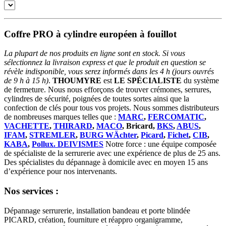
Coffre PRO à cylindre européen à fouillot
La plupart de nos produits en ligne sont en stock. Si vous
sélectionnez la livraison express et que le produit en question se
révèle indisponible, vous serez informés dans les 4 h (jours ouvrés
de 9 h à 15 h)
.
THOUMYRE
est
LE SPÉCIALISTE
du système
de fermeture. Nous nous efforçons de trouver crémones, serrures,
cylindres de sécurité, poignées de toutes sortes ainsi que la
confection de clés pour tous vos projets. Nous sommes distributeurs
de nombreuses marques telles que :
MARC
,
FERCOMATIC
,
VACHETTE
,
THIRARD
,
MACO
, Bricard,
BKS
,
ABUS
,
IFAM
,
STREMLER
,
BURG WÄchter
,
Picard
,
Fichet
,
CIB
,
KABA
,
Pollux. DEIVISMES
Notre force : une équipe composée
de spécialiste de la serrurerie avec une expérience de plus de 25 ans.
Des spécialistes du dépannage à domicile avec en moyen 15 ans
d’expérience pour nos intervenants.
Nos services :
Dépannage serrurerie, installation bandeau et porte blindée
PICARD, création, fourniture et réappro organigramme,