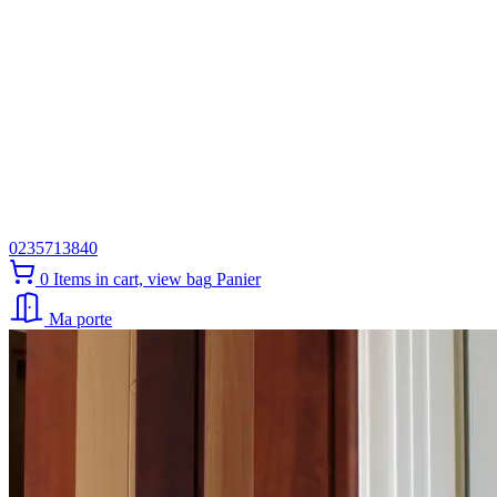
0235713840
0
Items in cart, view bag
Panier
Ma porte