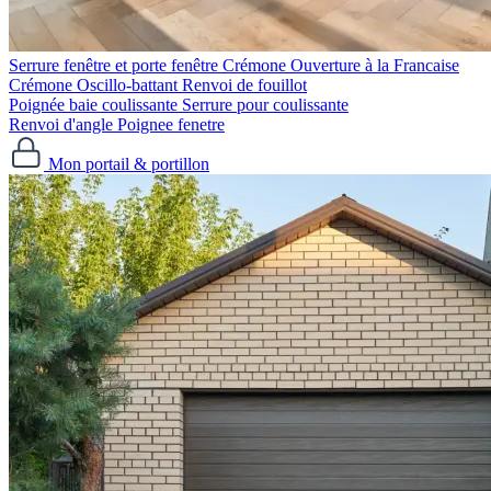
Serrure fenêtre et porte fenêtre
Crémone Ouverture à la Francaise
Crémone Oscillo-battant
Renvoi de fouillot
Poignée baie coulissante
Serrure pour coulissante
Renvoi d'angle
Poignee fenetre
Mon portail & portillon