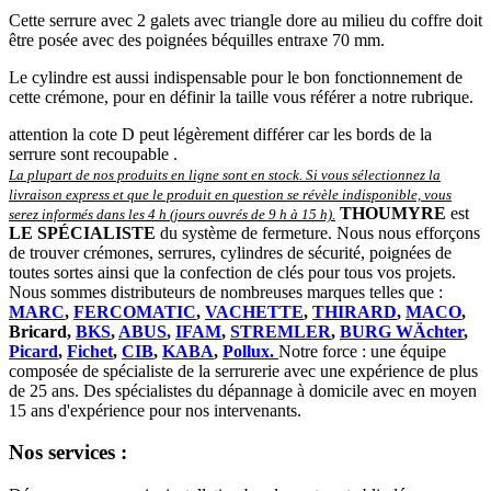
Cette serrure avec 2 galets avec triangle dore au milieu du coffre doit
être posée avec des poignées béquilles entraxe 70 mm.
Le cylindre est aussi indispensable pour le bon fonctionnement de
cette crémone, pour en définir la taille vous référer a notre rubrique.
attention la cote D peut légèrement différer car les bords de la
serrure sont recoupable .
La plupart de nos produits en ligne sont en stock. Si vous sélectionnez la
livraison express et que le produit en question se révèle indisponible, vous
THOUMYRE
est
serez informés dans les 4 h (jours ouvrés de 9 h à 15 h)
.
LE SPÉCIALISTE
du système de fermeture. Nous nous efforçons
de trouver crémones, serrures, cylindres de sécurité, poignées de
toutes sortes ainsi que la confection de clés pour tous vos projets.
Nous sommes distributeurs de nombreuses marques telles que :
MARC
,
FERCOMATIC
,
VACHETTE
,
THIRARD
,
MACO
,
Bricard,
BKS
,
ABUS
,
IFAM
,
STREMLER
,
BURG WÄchter
,
Picard
,
Fichet
,
CIB
,
KABA
,
Pollux.
Notre force : une équipe
composée de spécialiste de la serrurerie avec une expérience de plus
de 25 ans. Des spécialistes du dépannage à domicile avec en moyen
15 ans d'expérience pour nos intervenants.
Nos services :