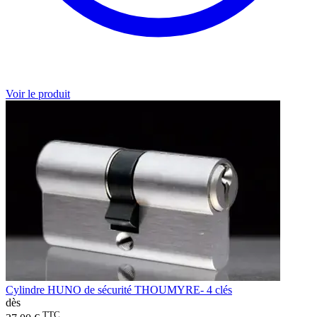
Voir le produit
Cylindre HUNO de sécurité THOUMYRE- 4 clés
dès
TTC