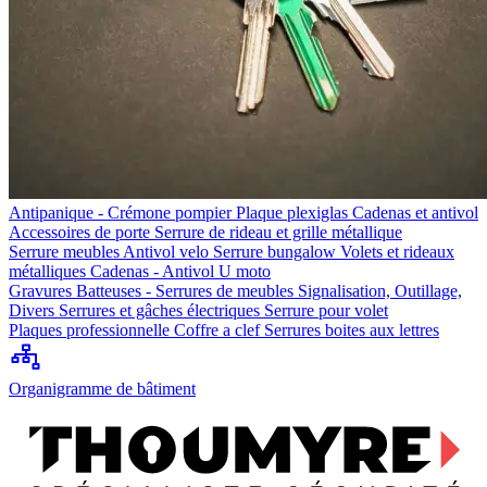
Antipanique - Crémone pompier
Plaque plexiglas
Cadenas et antivol
Accessoires de porte
Serrure de rideau et grille métallique
Serrure meubles
Antivol velo
Serrure bungalow
Volets et rideaux
métalliques
Cadenas - Antivol U moto
Gravures
Batteuses - Serrures de meubles
Signalisation, Outillage,
Divers
Serrures et gâches électriques
Serrure pour volet
Plaques professionnelle
Coffre a clef
Serrures boites aux lettres
Organigramme de bâtiment