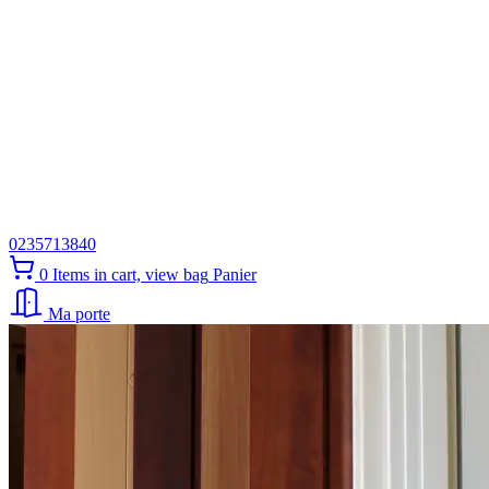
0235713840
0
Items in cart, view bag
Panier
Ma porte