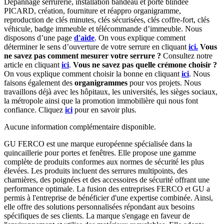
Dépannage serrurerie, installation bandeau et porte blindée
PICARD, création, fourniture et réappro organigramme,
r
eproduction de clés minutes, clés sécurisées, clés coffre-fort, clés
véhicule, badge immeuble et télécommande d’immeuble.
Nous
disposons d’une page
d'aide
.
On vous explique comment
déterminer le sens d’ouverture de votre serrure en cliquant
ici.
Vous
ne savez pas comment mesurer votre serrure ?
Consultez notre
article en cliquant
ici
.
Vous ne savez pas quelle crémone choisir ?
On vous explique comment choisir la bonne en cliquant
ici
.
Nous
faisons également des
organigrammes
pour vos projets. Nous
travaillons déjà avec les hôpitaux, les universités, les sièges sociaux,
la métropole ainsi que la promotion immobilière qui nous font
confiance. Cliquez
ici
pour en savoir plus.
Aucune information complémentaire disponible.
GU FERCO est une marque européenne spécialisée dans la
quincaillerie pour portes et fenêtres. Elle propose une gamme
complète de produits conformes aux normes de sécurité les plus
élevées. Les produits incluent des serrures multipoints, des
charnières, des poignées et des accessoires de sécurité offrant une
performance optimale. La fusion des entreprises FERCO et GU a
permis à l'entreprise de bénéficier d'une expertise combinée. Ainsi,
elle offre des solutions personnalisées répondant aux besoins
spécifiques de ses clients. La marque s'engage en faveur de