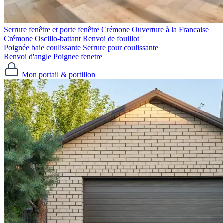
Serrure fenêtre et porte fenêtre
Crémone Ouverture à la Francaise
Crémone Oscillo-battant
Renvoi de fouillot
Poignée baie coulissante
Serrure pour coulissante
Renvoi d'angle
Poignee fenetre
Mon portail & portillon