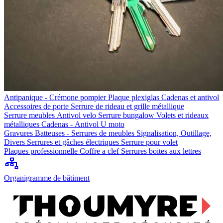
Antipanique - Crémone pompier
Plaque plexiglas
Cadenas et antivol
Accessoires de porte
Serrure de rideau et grille métallique
Serrure meubles
Antivol velo
Serrure bungalow
Volets et rideaux
métalliques
Cadenas - Antivol U moto
Gravures
Batteuses - Serrures de meubles
Signalisation, Outillage,
Divers
Serrures et gâches électriques
Serrure pour volet
Plaques professionnelle
Coffre a clef
Serrures boites aux lettres
Organigramme de bâtiment