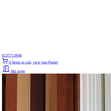
0235713840
0
Items in cart, view bag
Panier
Ma porte