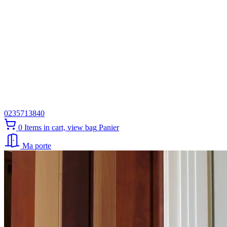
0235713840
0
Items in cart, view bag
Panier
Ma porte