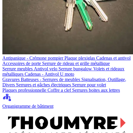
Antipanique - Crémone pompier
Plaque plexiglas
Cadenas et antivol
Accessoires de porte
Serrure de rideau et grille métallique
Serrure meubles
Antivol velo
Serrure bungalow
Volets et rideaux
métalliques
Cadenas - Antivol U moto
Gravures
Batteuses - Serrures de meubles
Signalisation, Outillage,
Divers
Serrures et gâches électriques
Serrure pour volet
Plaques professionnelle
Coffre a clef
Serrures boites aux lettres
Organigramme de bâtiment