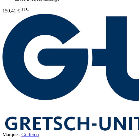
TTC
150,41 €
Marque :
Gu ferco