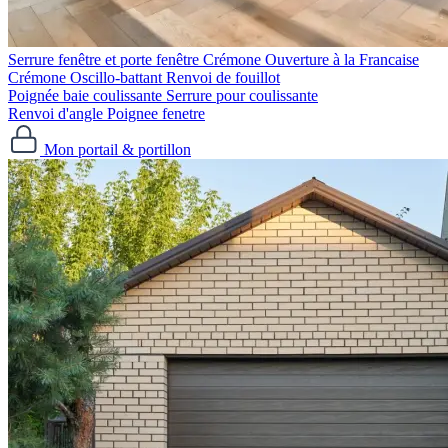
Serrure fenêtre et porte fenêtre
Crémone Ouverture à la Francaise
Crémone Oscillo-battant
Renvoi de fouillot
Poignée baie coulissante
Serrure pour coulissante
Renvoi d'angle
Poignee fenetre
Mon portail & portillon