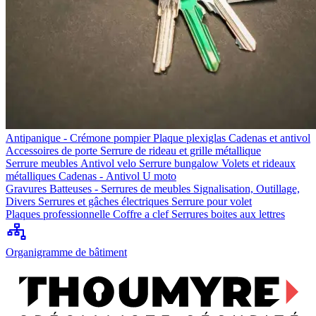
Antipanique - Crémone pompier
Plaque plexiglas
Cadenas et antivol
Accessoires de porte
Serrure de rideau et grille métallique
Serrure meubles
Antivol velo
Serrure bungalow
Volets et rideaux
métalliques
Cadenas - Antivol U moto
Gravures
Batteuses - Serrures de meubles
Signalisation, Outillage,
Divers
Serrures et gâches électriques
Serrure pour volet
Plaques professionnelle
Coffre a clef
Serrures boites aux lettres
Organigramme de bâtiment