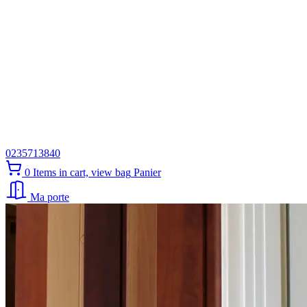
0235713840
0
Items in cart, view bag
Panier
Ma porte