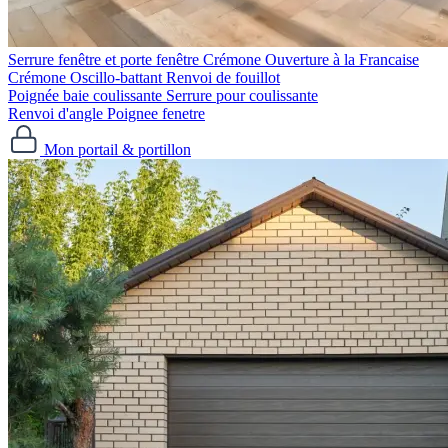
Serrure fenêtre et porte fenêtre
Crémone Ouverture à la Francaise
Crémone Oscillo-battant
Renvoi de fouillot
Poignée baie coulissante
Serrure pour coulissante
Renvoi d'angle
Poignee fenetre
Mon portail & portillon