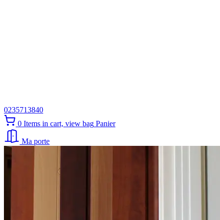
0235713840
0
Items in cart, view bag
Panier
Ma porte