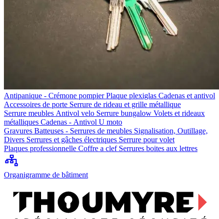
Antipanique - Crémone pompier
Plaque plexiglas
Cadenas et antivol
Accessoires de porte
Serrure de rideau et grille métallique
Serrure meubles
Antivol velo
Serrure bungalow
Volets et rideaux
métalliques
Cadenas - Antivol U moto
Gravures
Batteuses - Serrures de meubles
Signalisation, Outillage,
Divers
Serrures et gâches électriques
Serrure pour volet
Plaques professionnelle
Coffre a clef
Serrures boites aux lettres
Organigramme de bâtiment