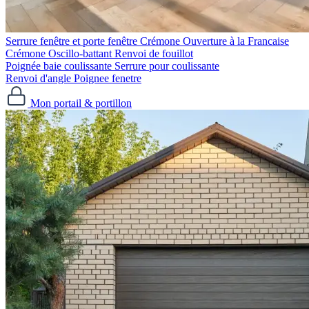
Serrure fenêtre et porte fenêtre
Crémone Ouverture à la Francaise
Crémone Oscillo-battant
Renvoi de fouillot
Poignée baie coulissante
Serrure pour coulissante
Renvoi d'angle
Poignee fenetre
Mon portail & portillon