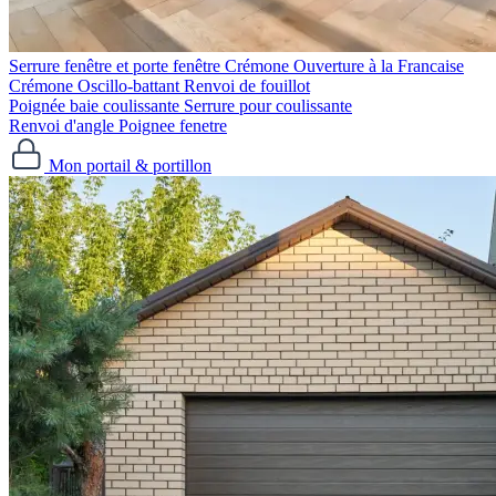
Serrure fenêtre et porte fenêtre
Crémone Ouverture à la Francaise
Crémone Oscillo-battant
Renvoi de fouillot
Poignée baie coulissante
Serrure pour coulissante
Renvoi d'angle
Poignee fenetre
Mon portail & portillon