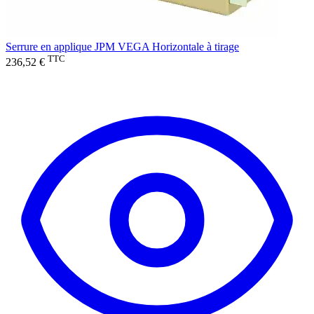
Serrure en applique JPM VEGA Horizontale à tirage
TTC
236,52 €