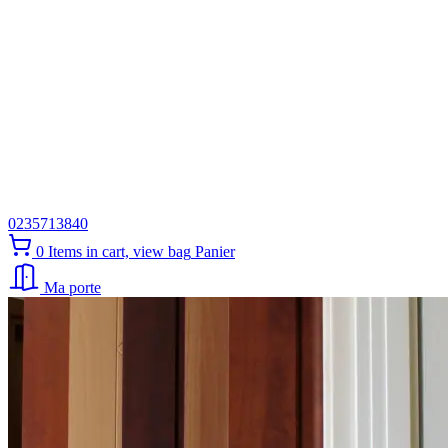
0235713840
0
Items in cart, view bag
Panier
Ma porte