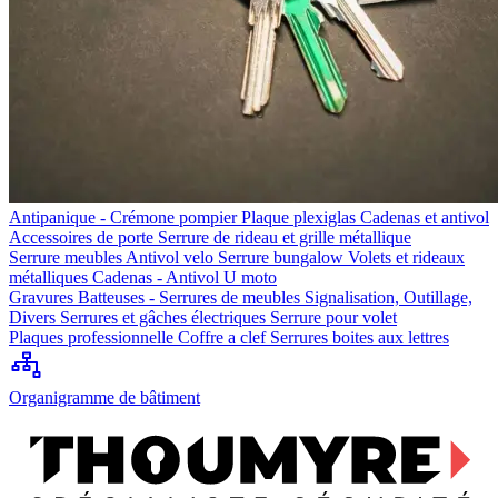
Antipanique - Crémone pompier
Plaque plexiglas
Cadenas et antivol
Accessoires de porte
Serrure de rideau et grille métallique
Serrure meubles
Antivol velo
Serrure bungalow
Volets et rideaux
métalliques
Cadenas - Antivol U moto
Gravures
Batteuses - Serrures de meubles
Signalisation, Outillage,
Divers
Serrures et gâches électriques
Serrure pour volet
Plaques professionnelle
Coffre a clef
Serrures boites aux lettres
Organigramme de bâtiment