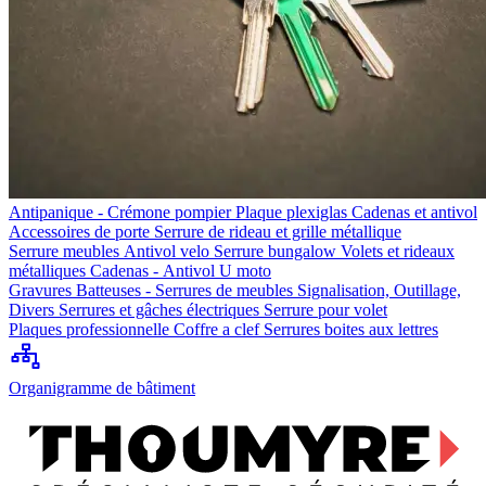
Antipanique - Crémone pompier
Plaque plexiglas
Cadenas et antivol
Accessoires de porte
Serrure de rideau et grille métallique
Serrure meubles
Antivol velo
Serrure bungalow
Volets et rideaux
métalliques
Cadenas - Antivol U moto
Gravures
Batteuses - Serrures de meubles
Signalisation, Outillage,
Divers
Serrures et gâches électriques
Serrure pour volet
Plaques professionnelle
Coffre a clef
Serrures boites aux lettres
Organigramme de bâtiment