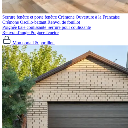
Serrure fenêtre et porte fenêtre
Crémone Ouverture à la Francaise
Crémone Oscillo-battant
Renvoi de fouillot
Poignée baie coulissante
Serrure pour coulissante
Renvoi d'angle
Poignee fenetre
Mon portail & portillon