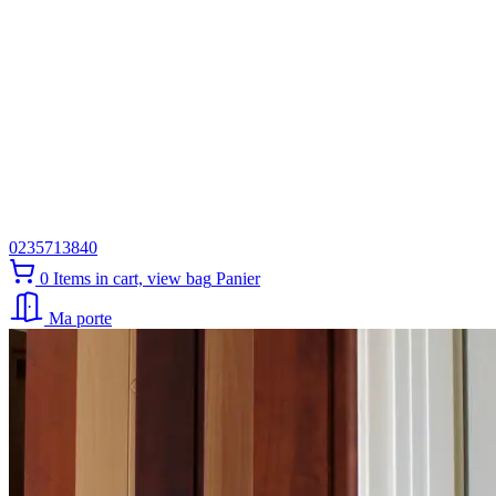
0235713840
0
Items in cart, view bag
Panier
Ma porte