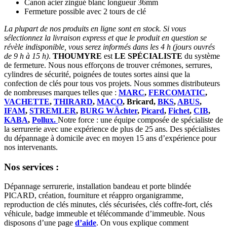
Canon acier zingué blanc longueur 36mm
Fermeture possible avec 2 tours de clé
La plupart de nos produits en ligne sont en stock. Si vous
sélectionnez la livraison express et que le produit en question se
révèle indisponible, vous serez informés dans les 4 h (jours ouvrés
de 9 h à 15 h)
.
THOUMYRE
est
LE SPÉCIALISTE
du système
de fermeture. Nous nous efforçons de trouver crémones, serrures,
cylindres de sécurité, poignées de toutes sortes ainsi que la
confection de clés pour tous vos projets. Nous sommes distributeurs
de nombreuses marques telles que :
MARC
,
FERCOMATIC
,
VACHETTE
,
THIRARD
,
MACO
, Bricard,
BKS
,
ABUS
,
IFAM
,
STREMLER
,
BURG WÄchter
,
Picard
,
Fichet
,
CIB
,
KABA
,
Pollux.
Notre force : une équipe composée de spécialiste de
la serrurerie avec une expérience de plus de 25 ans. Des spécialistes
du dépannage à domicile avec en moyen 15 ans d’expérience pour
nos intervenants.
Nos services :
Dépannage serrurerie, installation bandeau et porte blindée
PICARD, création, fourniture et réappro organigramme,
reproduction de clés minutes, clés sécurisées, clés coffre-fort, clés
véhicule, badge immeuble et télécommande d’immeuble. Nous
disposons d’une page
d’aide
. On vous explique comment