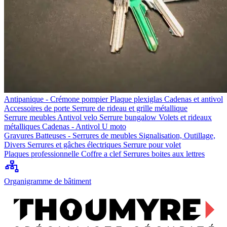
Antipanique - Crémone pompier
Plaque plexiglas
Cadenas et antivol
Accessoires de porte
Serrure de rideau et grille métallique
Serrure meubles
Antivol velo
Serrure bungalow
Volets et rideaux
métalliques
Cadenas - Antivol U moto
Gravures
Batteuses - Serrures de meubles
Signalisation, Outillage,
Divers
Serrures et gâches électriques
Serrure pour volet
Plaques professionnelle
Coffre a clef
Serrures boites aux lettres
Organigramme de bâtiment