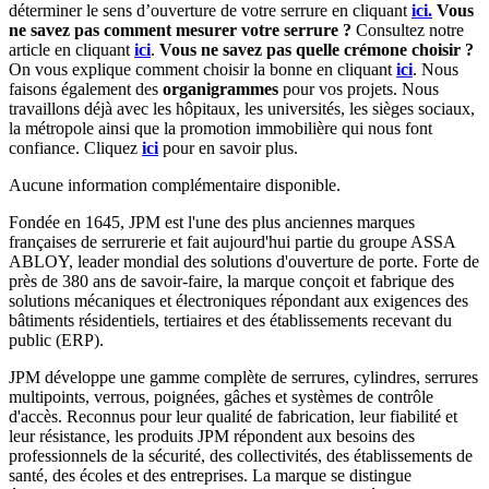
déterminer le sens d’ouverture de votre serrure en cliquant
ici.
Vous
ne savez pas comment mesurer votre serrure ?
Consultez notre
article en cliquant
ici
.
Vous ne savez pas quelle crémone choisir ?
On vous explique comment choisir la bonne en cliquant
ici
. Nous
faisons également des
organigrammes
pour vos projets. Nous
travaillons déjà avec les hôpitaux, les universités, les sièges sociaux,
la métropole ainsi que la promotion immobilière qui nous font
confiance. Cliquez
ici
pour en savoir plus.
Aucune information complémentaire disponible.
Fondée en 1645, JPM est l'une des plus anciennes marques
françaises de serrurerie et fait aujourd'hui partie du groupe ASSA
ABLOY, leader mondial des solutions d'ouverture de porte. Forte de
près de 380 ans de savoir-faire, la marque conçoit et fabrique des
solutions mécaniques et électroniques répondant aux exigences des
bâtiments résidentiels, tertiaires et des établissements recevant du
public (ERP).
JPM développe une gamme complète de serrures, cylindres, serrures
multipoints, verrous, poignées, gâches et systèmes de contrôle
d'accès. Reconnus pour leur qualité de fabrication, leur fiabilité et
leur résistance, les produits JPM répondent aux besoins des
professionnels de la sécurité, des collectivités, des établissements de
santé, des écoles et des entreprises. La marque se distingue