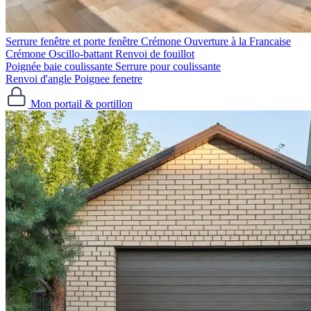
Serrure fenêtre et porte fenêtre
Crémone Ouverture à la Francaise
Crémone Oscillo-battant
Renvoi de fouillot
Poignée baie coulissante
Serrure pour coulissante
Renvoi d'angle
Poignee fenetre
Mon portail & portillon