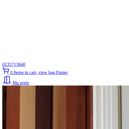
0235713840
0
Items in cart, view bag
Panier
Ma porte