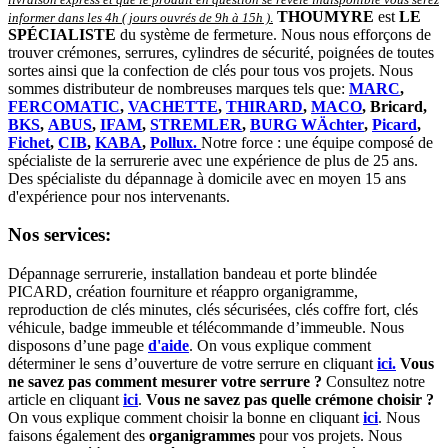
THOUMYRE
est
LE
informer dans les 4h ( jours ouvrés de 9h à 15h )
.
SPÉCIALISTE
du système de fermeture. Nous nous efforçons de
trouver crémones, serrures, cylindres de sécurité, poignées de toutes
sortes ainsi que la confection de clés pour tous vos projets. Nous
sommes distributeur de nombreuses marques tels que:
MARC
,
FERCOMATIC
,
VACHETTE
,
THIRARD
,
MACO
, Bricard,
BKS
,
ABUS
,
IFAM
,
STREMLER
,
BURG WÄchter
,
Picard
,
Fichet
,
CIB
,
KABA
,
Pollux.
Notre force : une équipe composé de
spécialiste de la serrurerie avec une expérience de plus de 25 ans.
Des spécialiste du dépannage à domicile avec en moyen 15 ans
d'expérience pour nos intervenants.
Nos services:
Dépannage serrurerie, installation bandeau et porte blindée
PICARD, création fourniture et réappro organigramme,
r
eproduction de clés minutes, clés sécurisées, clés coffre fort, clés
véhicule, badge immeuble et télécommande d’immeuble.
Nous
disposons d’une page
d'aide
.
On vous explique comment
déterminer le sens d’ouverture de votre serrure en cliquant
ici.
Vous
ne savez pas comment mesurer votre serrure ?
Consultez notre
article en cliquant
ici
.
Vous ne savez pas quelle crémone choisir ?
On vous explique comment choisir la bonne en cliquant
ici
.
Nous
faisons également des
organigrammes
pour vos projets. Nous