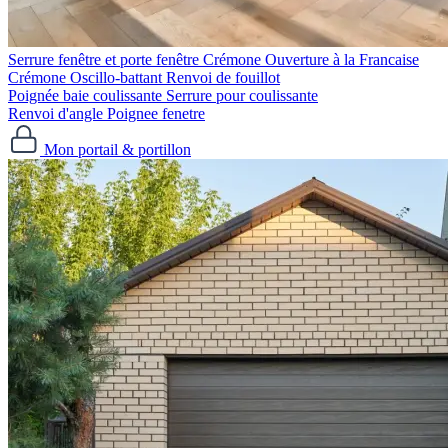
Serrure fenêtre et porte fenêtre
Crémone Ouverture à la Francaise
Crémone Oscillo-battant
Renvoi de fouillot
Poignée baie coulissante
Serrure pour coulissante
Renvoi d'angle
Poignee fenetre
Mon portail & portillon