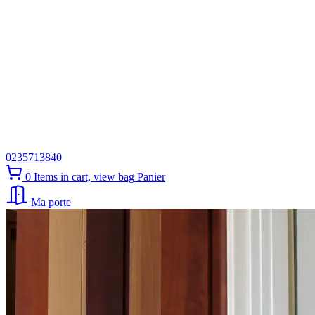
0235713840
0
Items in cart, view bag
Panier
Ma porte