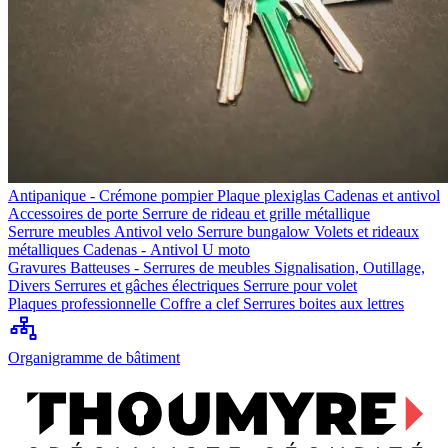
Antipanique - Crémone pompier
Plaque plexiglas
Cadenas et antivol
Accessoires de porte
Serrure de rideau et grille métallique
Serrure meubles
Antivol velo
Serrure bungalow
Volets et rideaux
métalliques
Cadenas - Antivol U moto
Gravures
Batteuses - Serrures de meubles
Signalisation, Outillage,
Divers
Serrures et gâches électriques
Serrure pour volet
Plaques professionnelle
Coffre a clef
Serrures boites aux lettres
Organigramme de bâtiment