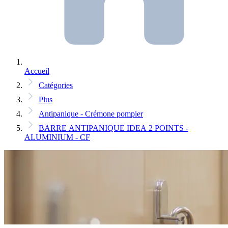
Accueil
Catégories
Plus
Antipanique - Crémone pompier
BARRE ANTIPANIQUE IDEA 2 POINTS -
ALUMINIUM - CF