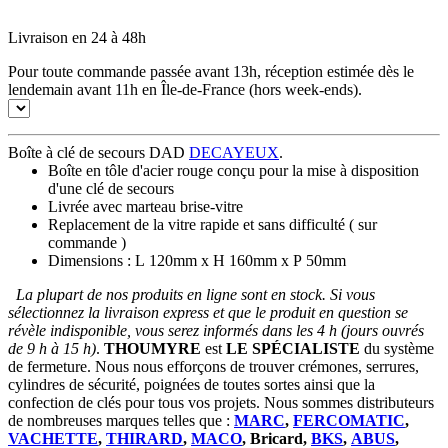
Livraison en 24 à 48h
Pour toute commande passée avant 13h, réception estimée dès le
lendemain avant 11h en Île-de-France (hors week-ends).
Boîte à clé de secours DAD
DECAYEUX
.
Boîte en tôle d'acier rouge conçu pour la mise à disposition
d'une clé de secours
Livrée avec marteau brise-vitre
Replacement de la vitre rapide et sans difficulté ( sur
commande )
Dimensions : L 120mm x H 160mm x P 50mm
La plupart de nos produits en ligne sont en stock. Si vous
sélectionnez la livraison express et que le produit en question se
révèle indisponible, vous serez informés dans les 4 h (jours ouvrés
de 9 h à 15 h)
.
THOUMYRE
est
LE SPÉCIALISTE
du système
de fermeture. Nous nous efforçons de trouver crémones, serrures,
cylindres de sécurité, poignées de toutes sortes ainsi que la
confection de clés pour tous vos projets. Nous sommes distributeurs
de nombreuses marques telles que :
MARC
,
FERCOMATIC
,
VACHETTE
,
THIRARD
,
MACO
, Bricard,
BKS
,
ABUS
,