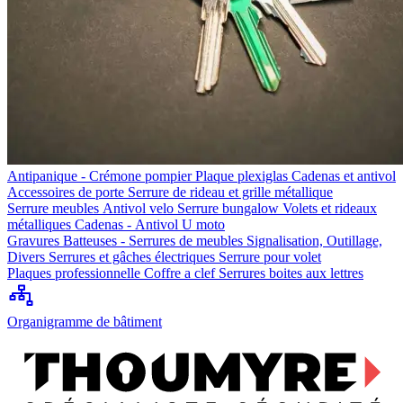
Antipanique - Crémone pompier
Plaque plexiglas
Cadenas et antivol
Accessoires de porte
Serrure de rideau et grille métallique
Serrure meubles
Antivol velo
Serrure bungalow
Volets et rideaux
métalliques
Cadenas - Antivol U moto
Gravures
Batteuses - Serrures de meubles
Signalisation, Outillage,
Divers
Serrures et gâches électriques
Serrure pour volet
Plaques professionnelle
Coffre a clef
Serrures boites aux lettres
Organigramme de bâtiment