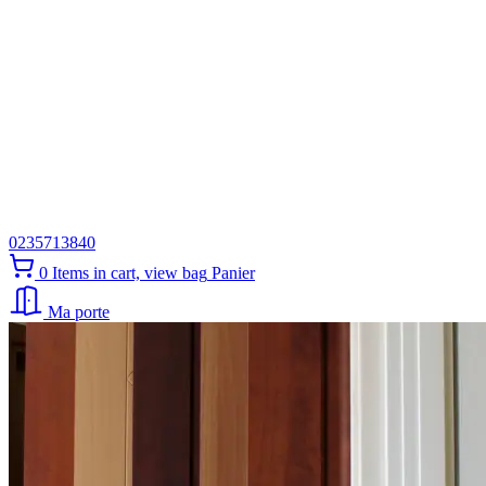
0235713840
0
Items in cart, view bag
Panier
Ma porte