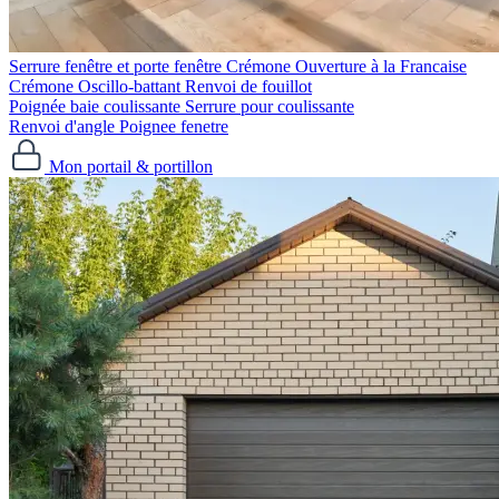
Serrure fenêtre et porte fenêtre
Crémone Ouverture à la Francaise
Crémone Oscillo-battant
Renvoi de fouillot
Poignée baie coulissante
Serrure pour coulissante
Renvoi d'angle
Poignee fenetre
Mon portail & portillon