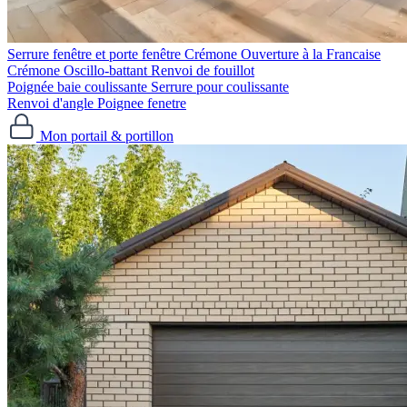
Serrure fenêtre et porte fenêtre
Crémone Ouverture à la Francaise
Crémone Oscillo-battant
Renvoi de fouillot
Poignée baie coulissante
Serrure pour coulissante
Renvoi d'angle
Poignee fenetre
Mon portail & portillon