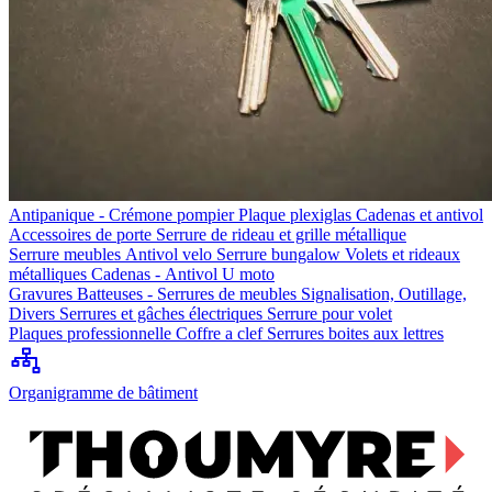
Antipanique - Crémone pompier
Plaque plexiglas
Cadenas et antivol
Accessoires de porte
Serrure de rideau et grille métallique
Serrure meubles
Antivol velo
Serrure bungalow
Volets et rideaux
métalliques
Cadenas - Antivol U moto
Gravures
Batteuses - Serrures de meubles
Signalisation, Outillage,
Divers
Serrures et gâches électriques
Serrure pour volet
Plaques professionnelle
Coffre a clef
Serrures boites aux lettres
Organigramme de bâtiment