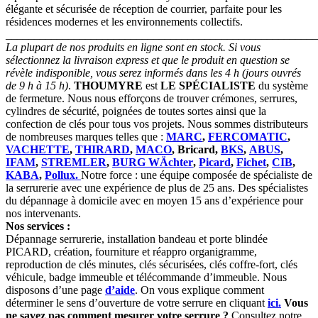
élégante et sécurisée de réception de courrier, parfaite pour les
résidences modernes et les environnements collectifs.
_______________________________________________________
La plupart de nos produits en ligne sont en stock. Si vous
sélectionnez la livraison express et que le produit en question se
révèle indisponible, vous serez informés dans les 4 h (jours ouvrés
de 9 h à 15 h)
.
THOUMYRE
est
LE SPÉCIALISTE
du système
de fermeture. Nous nous efforçons de trouver crémones, serrures,
cylindres de sécurité, poignées de toutes sortes ainsi que la
confection de clés pour tous vos projets. Nous sommes distributeurs
de nombreuses marques telles que :
MARC
,
FERCOMATIC
,
VACHETTE
,
THIRARD
,
MACO
, Bricard,
BKS
,
ABUS
,
IFAM
,
STREMLER
,
BURG WÄchter
,
Picard
,
Fichet
,
CIB
,
KABA
,
Pollux.
Notre force : une équipe composée de spécialiste de
la serrurerie avec une expérience de plus de 25 ans. Des spécialistes
du dépannage à domicile avec en moyen 15 ans d’expérience pour
nos intervenants.
Nos services :
Dépannage serrurerie, installation bandeau et porte blindée
PICARD, création, fourniture et réappro organigramme,
reproduction de clés minutes, clés sécurisées, clés coffre-fort, clés
véhicule, badge immeuble et télécommande d’immeuble. Nous
disposons d’une page
d’aide
. On vous explique comment
déterminer le sens d’ouverture de votre serrure en cliquant
ici.
Vous
ne savez pas comment mesurer votre serrure ?
Consultez notre