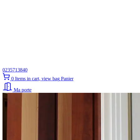
0235713840
0
Items in cart, view bag
Panier
Ma porte