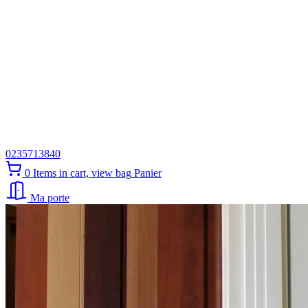
0235713840
0
Items in cart, view bag
Panier
Ma porte