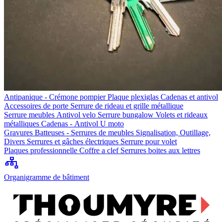
Antipanique - Crémone pompier
Plaque plexiglas
Cadenas et antivol
Accessoires de porte
Serrure de rideau et grille métallique
Serrure meubles
Antivol velo
Serrure bungalow
Volets et rideaux
métalliques
Cadenas - Antivol U moto
Gravures
Batteuses - Serrures de meubles
Signalisation, Outillage,
Divers
Serrures et gâches électriques
Serrure pour volet
Plaques professionnelle
Coffre a clef
Serrures boites aux lettres
Organigramme de bâtiment