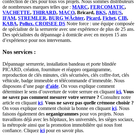
confection de clés pour tous vos projets. Nous sommes distributeurs
de nombreuses marques telles que :
MARC
,
FERCOMATIC
,
VACHETTE
,
THIRARD
,
MACO
, Bricard,
BKS
,
ABUS
,
IFAM
,
STREMLER
,
BURG WÄchter
,
Picard
,
Fichet
,
CIB
,
KABA
,
Pollux. CROISEE DS
Notre force : une équipe composée
de spécialiste de la serrurerie avec une expérience de plus de 25 ans.
Des spécialistes du dépannage à domicile avec en moyen 15 ans
d’expérience pour nos intervenants.
Nos services :
Dépannage serrurerie, installation bandeau et porte blindée
PICARD, création, fourniture et réappro organigramme,
reproduction de clés minutes, clés sécurisées, clés coffre-fort, clés
véhicule, badge immeuble et télécommande d’immeuble. Nous
disposons d’une page
d’aide
. On vous explique comment
déterminer le sens d’ouverture de votre serrure en cliquant
ici.
Vous
ne savez pas comment mesurer votre serrure ?
Consultez notre
article en cliquant
ici
.
Vous ne savez pas quelle crémone choisir ?
On vous explique comment choisir la bonne en cliquant
ici
. Nous
faisons également des
organigrammes
pour vos projets. Nous
travaillons déjà avec les hôpitaux, les universités, les sièges sociaux,
la métropole ainsi que la promotion immobilière qui nous font
confiance. Cliquez
ici
pour en savoir plus.