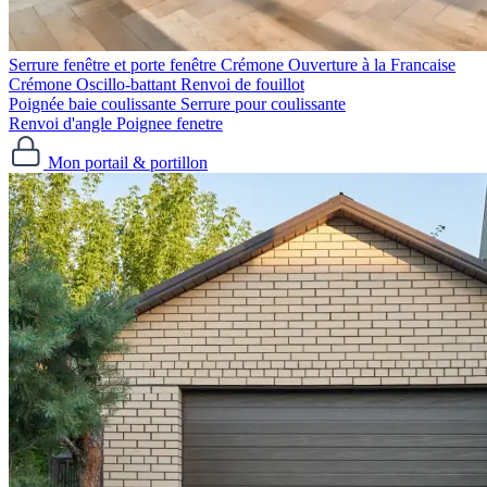
Serrure fenêtre et porte fenêtre
Crémone Ouverture à la Francaise
Crémone Oscillo-battant
Renvoi de fouillot
Poignée baie coulissante
Serrure pour coulissante
Renvoi d'angle
Poignee fenetre
Mon portail & portillon