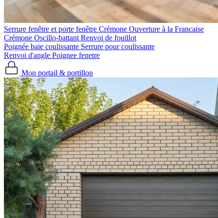
Serrure fenêtre et porte fenêtre
Crémone Ouverture à la Francaise
Crémone Oscillo-battant
Renvoi de fouillot
Poignée baie coulissante
Serrure pour coulissante
Renvoi d'angle
Poignee fenetre
Mon portail & portillon