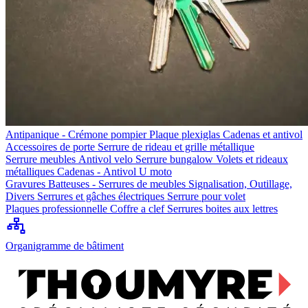
Antipanique - Crémone pompier
Plaque plexiglas
Cadenas et antivol
Accessoires de porte
Serrure de rideau et grille métallique
Serrure meubles
Antivol velo
Serrure bungalow
Volets et rideaux
métalliques
Cadenas - Antivol U moto
Gravures
Batteuses - Serrures de meubles
Signalisation, Outillage,
Divers
Serrures et gâches électriques
Serrure pour volet
Plaques professionnelle
Coffre a clef
Serrures boites aux lettres
Organigramme de bâtiment