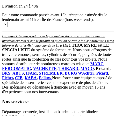
Livraison en 24 à 48h
Pour toute commande passée avant 13h, réception estimée dès le
lendemain avant 11h en Île-de-France (hors week-ends).
La plupart des nos produits en ligne sont en stock. Si vous sélectionnez la
livraison express et que le produit en question se révèle indisponible vous serez
THOUMYRE
est
LE
informer dans les 4h ( jours ouvrés de 9h à 15h )
.
SPÉCIALISTE
du système de fermeture. Nous nous efforçons de
trouver crémones, serrures, cylindres de sécurité, poignées de toutes
sortes ainsi que la confection de clés pour tous vos projets. Nous
sommes distributeur de nombreuses marques tels que:
MARC
,
FERCOMATIC
,
VACHETTE
,
THIRARD
,
MACO
, Bricard,
BKS
,
ABUS
,
IFAM
,
STREMLER
,
BURG WÄchter
,
Picard
,
Fichet
,
CIB
,
KABA
,
Pollux.
Notre force : une équipe composé de
spécialiste de la serrurerie avec une expérience de plus de 25 ans.
Des spécialiste du dépannage à domicile avec en moyen 15 ans
d'expérience pour nos intervenants.
Nos services:
Dépannage serrurerie, installation bandeau et porte blindée