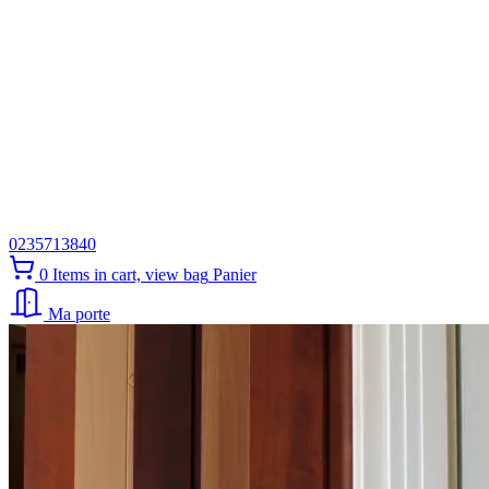
0235713840
0
Items in cart, view bag
Panier
Ma porte