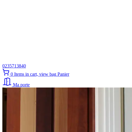
0235713840
0
Items in cart, view bag
Panier
Ma porte