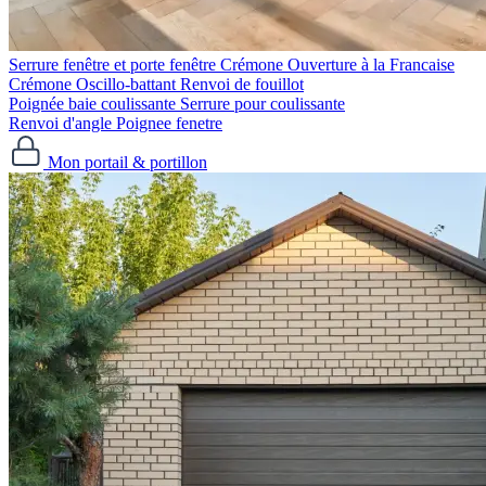
Serrure fenêtre et porte fenêtre
Crémone Ouverture à la Francaise
Crémone Oscillo-battant
Renvoi de fouillot
Poignée baie coulissante
Serrure pour coulissante
Renvoi d'angle
Poignee fenetre
Mon portail & portillon