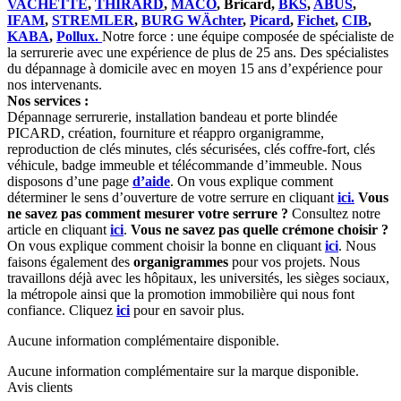
VACHETTE
,
THIRARD
,
MACO
, Bricard,
BKS
,
ABUS
,
IFAM
,
STREMLER
,
BURG WÄchter
,
Picard
,
Fichet
,
CIB
,
KABA
,
Pollux.
Notre force : une équipe composée de spécialiste de
la serrurerie avec une expérience de plus de 25 ans. Des spécialistes
du dépannage à domicile avec en moyen 15 ans d’expérience pour
nos intervenants.
Nos services :
Dépannage serrurerie, installation bandeau et porte blindée
PICARD, création, fourniture et réappro organigramme,
reproduction de clés minutes, clés sécurisées, clés coffre-fort, clés
véhicule, badge immeuble et télécommande d’immeuble. Nous
disposons d’une page
d’aide
. On vous explique comment
déterminer le sens d’ouverture de votre serrure en cliquant
ici.
Vous
ne savez pas comment mesurer votre serrure ?
Consultez notre
article en cliquant
ici
.
Vous ne savez pas quelle crémone choisir ?
On vous explique comment choisir la bonne en cliquant
ici
. Nous
faisons également des
organigrammes
pour vos projets. Nous
travaillons déjà avec les hôpitaux, les universités, les sièges sociaux,
la métropole ainsi que la promotion immobilière qui nous font
confiance. Cliquez
ici
pour en savoir plus.
Aucune information complémentaire disponible.
Aucune information complémentaire sur la marque disponible.
Avis clients