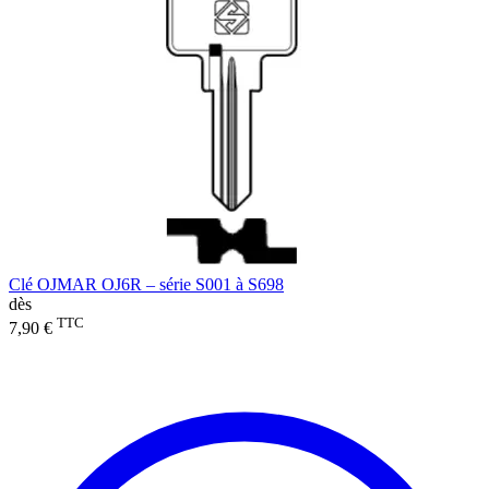
Clé OJMAR OJ6R – série S001 à S698
dès
TTC
7,90 €