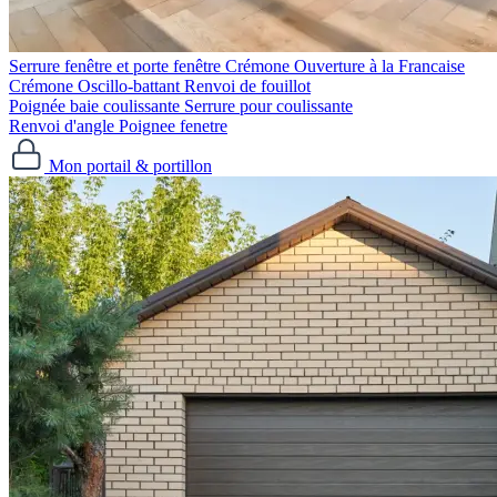
Serrure fenêtre et porte fenêtre
Crémone Ouverture à la Francaise
Crémone Oscillo-battant
Renvoi de fouillot
Poignée baie coulissante
Serrure pour coulissante
Renvoi d'angle
Poignee fenetre
Mon portail & portillon