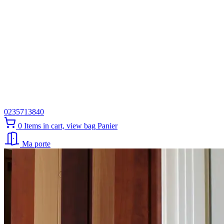
0235713840
0
Items in cart, view bag
Panier
Ma porte