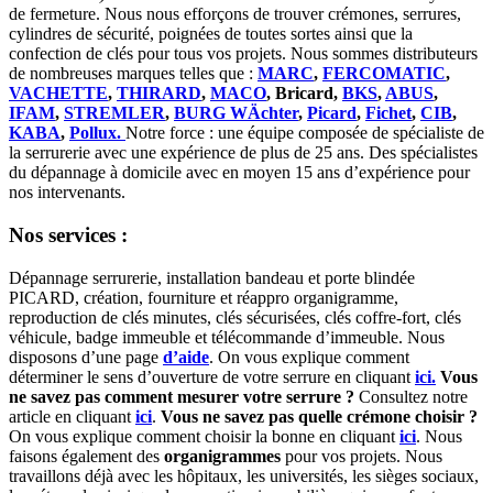
de fermeture. Nous nous efforçons de trouver crémones, serrures,
cylindres de sécurité, poignées de toutes sortes ainsi que la
confection de clés pour tous vos projets. Nous sommes distributeurs
de nombreuses marques telles que :
MARC
,
FERCOMATIC
,
VACHETTE
,
THIRARD
,
MACO
, Bricard,
BKS
,
ABUS
,
IFAM
,
STREMLER
,
BURG WÄchter
,
Picard
,
Fichet
,
CIB
,
KABA
,
Pollux.
Notre force : une équipe composée de spécialiste de
la serrurerie avec une expérience de plus de 25 ans. Des spécialistes
du dépannage à domicile avec en moyen 15 ans d’expérience pour
nos intervenants.
Nos services :
Dépannage serrurerie, installation bandeau et porte blindée
PICARD, création, fourniture et réappro organigramme,
reproduction de clés minutes, clés sécurisées, clés coffre-fort, clés
véhicule, badge immeuble et télécommande d’immeuble. Nous
disposons d’une page
d’aide
. On vous explique comment
déterminer le sens d’ouverture de votre serrure en cliquant
ici.
Vous
ne savez pas comment mesurer votre serrure ?
Consultez notre
article en cliquant
ici
.
Vous ne savez pas quelle crémone choisir ?
On vous explique comment choisir la bonne en cliquant
ici
. Nous
faisons également des
organigrammes
pour vos projets. Nous
travaillons déjà avec les hôpitaux, les universités, les sièges sociaux,