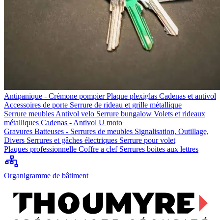
Antipanique - Crémone pompier
Plaque plexiglas
Cadenas et antivol
Accessoires de porte
Serrure de rideau et grille métallique
Serrure meubles
Antivol velo
Serrure bungalow
Volets et rideaux
métalliques
Cadenas - Antivol U moto
Gravures
Batteuses - Serrures de meubles
Signalisation, Outillage,
Divers
Serrures et gâches électriques
Serrure pour volet
Plaques professionnelle
Coffre a clef
Serrures boites aux lettres
Organigramme de bâtiment