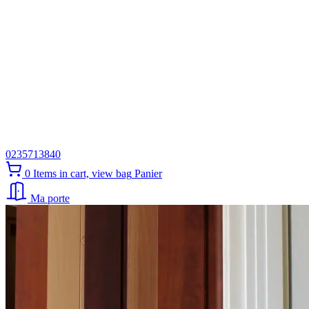
0235713840
0
Items in cart, view bag
Panier
Ma porte