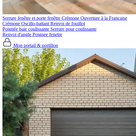
Serrure fenêtre et porte fenêtre
Crémone Ouverture à la Francaise
Crémone Oscillo-battant
Renvoi de fouillot
Poignée baie coulissante
Serrure pour coulissante
Renvoi d'angle
Poignee fenetre
Mon portail & portillon