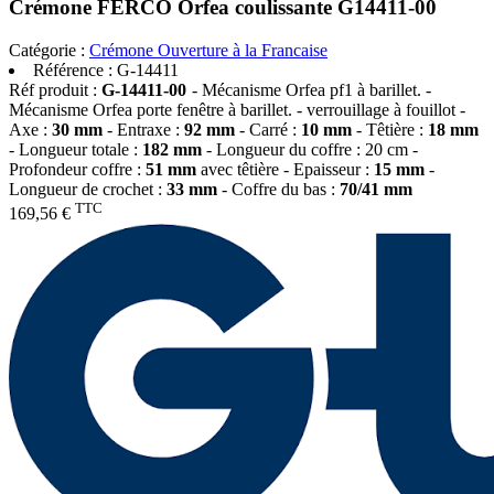
Crémone FERCO Orfea coulissante G14411-00
Catégorie :
Crémone Ouverture à la Francaise
Référence :
G-14411
Réf produit :
G-14411-00
- Mécanisme Orfea pf1 à barillet. -
Mécanisme Orfea porte fenêtre à barillet. - verrouillage à fouillot -
Axe :
30 mm
- Entraxe :
92 mm
- Carré :
10 mm
- Têtière :
18 mm
- Longueur totale :
182 mm
- Longueur du coffre : 20 cm -
Profondeur coffre :
51 mm
avec têtière - Epaisseur :
15 mm
-
Longueur de crochet :
33 mm
- Coffre du bas :
70/41 mm
TTC
169,56 €