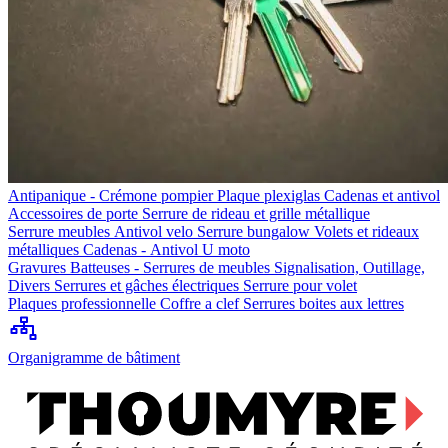
Antipanique - Crémone pompier
Plaque plexiglas
Cadenas et antivol
Accessoires de porte
Serrure de rideau et grille métallique
Serrure meubles
Antivol velo
Serrure bungalow
Volets et rideaux
métalliques
Cadenas - Antivol U moto
Gravures
Batteuses - Serrures de meubles
Signalisation, Outillage,
Divers
Serrures et gâches électriques
Serrure pour volet
Plaques professionnelle
Coffre a clef
Serrures boites aux lettres
Organigramme de bâtiment