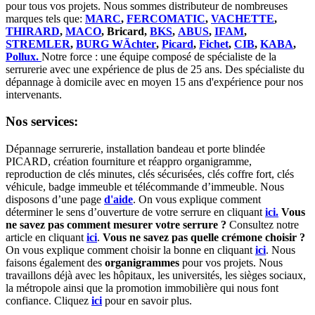
pour tous vos projets. Nous sommes distributeur de nombreuses
marques tels que:
MARC
,
FERCOMATIC
,
VACHETTE
,
THIRARD
,
MACO
, Bricard,
BKS
,
ABUS
,
IFAM
,
STREMLER
,
BURG WÄchter
,
Picard
,
Fichet
,
CIB
,
KABA
,
Pollux.
Notre force : une équipe composé de spécialiste de la
serrurerie avec une expérience de plus de 25 ans. Des spécialiste du
dépannage à domicile avec en moyen 15 ans d'expérience pour nos
intervenants.
Nos services:
Dépannage serrurerie, installation bandeau et porte blindée
PICARD, création fourniture et réappro organigramme,
r
eproduction de clés minutes, clés sécurisées, clés coffre fort, clés
véhicule, badge immeuble et télécommande d’immeuble.
Nous
disposons d’une page
d'aide
.
On vous explique comment
déterminer le sens d’ouverture de votre serrure en cliquant
ici.
Vous
ne savez pas comment mesurer votre serrure ?
Consultez notre
article en cliquant
ici
.
Vous ne savez pas quelle crémone choisir ?
On vous explique comment choisir la bonne en cliquant
ici
.
Nous
faisons également des
organigrammes
pour vos projets. Nous
travaillons déjà avec les hôpitaux, les universités, les sièges sociaux,
la métropole ainsi que la promotion immobilière qui nous font
confiance. Cliquez
ici
pour en savoir plus.