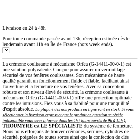
Livraison en 24 à 48h
Pour toute commande passée avant 13h, réception estimée dès le
lendemain avant 11h en Île-de-France (hors week-ends).
La crémone coulissante à mécanisme Orfea (G-14411-00-0-1) est
une solution polyvalente. Conçue pour assurer un verrouillage
sécurisé de vos fenêtres coulissantes. Son mécanisme de haute
qualité garantit un fonctionnement fluide et fiable, facilitant ainsi
l'ouverture et la fermeture de vos fenêtres. Avec sa conception
robuste et son niveau élevé de sécurité, la crémone coulissante à
mécanisme Orfea (G-14411-00-0-1) offre une protection optimale
contre les intrusions. Fiez-vous à sa fiabilité pour une tranquillité
d'esprit absolue.
La plupart des nos produits en ligne sont en stock. Si vous
sélectionnez la livraison express et que le produit en question se révèle
indisponible vous serez informer dans les 4h ( jours ouvrés de 9h à 15h )
.
THOUMYRE
est
LE SPÉCIALISTE
du système de fermeture.
Nous nous efforçons de trouver crémones, serrures, cylindres de
sécurité, poignées de toutes sortes ainsi que la confection de clés