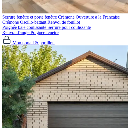
Serrure fenêtre et porte fenêtre
Crémone Ouverture à la Francaise
Crémone Oscillo-battant
Renvoi de fouillot
Poignée baie coulissante
Serrure pour coulissante
Renvoi d'angle
Poignee fenetre
Mon portail & portillon