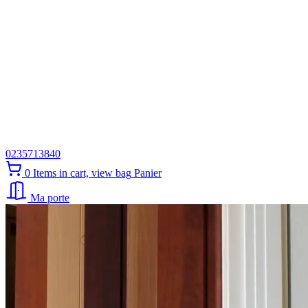
0235713840
0
Items in cart, view bag
Panier
Ma porte