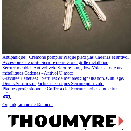
Antipanique - Crémone pompier
Plaque plexiglas
Cadenas et antivol
Accessoires de porte
Serrure de rideau et grille métallique
Serrure meubles
Antivol velo
Serrure bungalow
Volets et rideaux
métalliques
Cadenas - Antivol U moto
Gravures
Batteuses - Serrures de meubles
Signalisation, Outillage,
Divers
Serrures et gâches électriques
Serrure pour volet
Plaques professionnelle
Coffre a clef
Serrures boites aux lettres
Organigramme de bâtiment