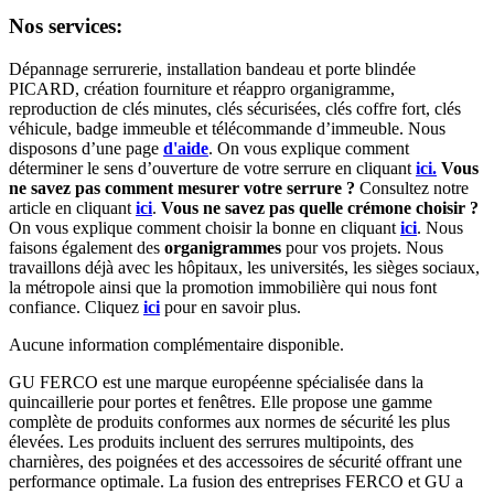
Nos services:
Dépannage serrurerie, installation bandeau et porte blindée
PICARD, création fourniture et réappro organigramme,
r
eproduction de clés minutes, clés sécurisées, clés coffre fort, clés
véhicule, badge immeuble et télécommande d’immeuble.
Nous
disposons d’une page
d'aide
.
On vous explique comment
déterminer le sens d’ouverture de votre serrure en cliquant
ici.
Vous
ne savez pas comment mesurer votre serrure ?
Consultez notre
article en cliquant
ici
.
Vous ne savez pas quelle crémone choisir ?
On vous explique comment choisir la bonne en cliquant
ici
.
Nous
faisons également des
organigrammes
pour vos projets. Nous
travaillons déjà avec les hôpitaux, les universités, les sièges sociaux,
la métropole ainsi que la promotion immobilière qui nous font
confiance. Cliquez
ici
pour en savoir plus.
Aucune information complémentaire disponible.
GU FERCO est une marque européenne spécialisée dans la
quincaillerie pour portes et fenêtres. Elle propose une gamme
complète de produits conformes aux normes de sécurité les plus
élevées. Les produits incluent des serrures multipoints, des
charnières, des poignées et des accessoires de sécurité offrant une
performance optimale. La fusion des entreprises FERCO et GU a