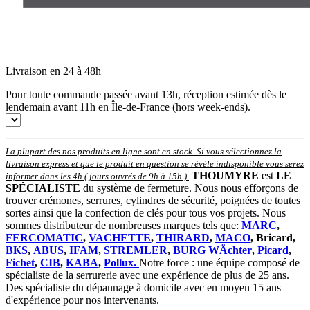
Livraison en 24 à 48h
Pour toute commande passée avant 13h, réception estimée dès le
lendemain avant 11h en Île-de-France (hors week-ends).
La plupart des nos produits en ligne sont en stock. Si vous sélectionnez la
livraison express et que le produit en question se révèle indisponible vous serez
THOUMYRE
est
LE
informer dans les 4h ( jours ouvrés de 9h à 15h )
.
SPÉCIALISTE
du système de fermeture. Nous nous efforçons de
trouver crémones, serrures, cylindres de sécurité, poignées de toutes
sortes ainsi que la confection de clés pour tous vos projets. Nous
sommes distributeur de nombreuses marques tels que:
MARC
,
FERCOMATIC
,
VACHETTE
,
THIRARD
,
MACO
, Bricard,
BKS
,
ABUS
,
IFAM
,
STREMLER
,
BURG WÄchter
,
Picard
,
Fichet
,
CIB
,
KABA
,
Pollux.
Notre force : une équipe composé de
spécialiste de la serrurerie avec une expérience de plus de 25 ans.
Des spécialiste du dépannage à domicile avec en moyen 15 ans
d'expérience pour nos intervenants.