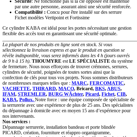
Sécurité
: Ne fonctionne pas si la clé opposée est maintenue
par une autre personne, assurant ainsi une sécurité renforcée.
Compatibilité :
Concu pour être installé sur des serrure
Fichet modèles Vertipoint et Fortissime
Ce cylindre KABA est idéal pour les portes nécessitant une gestion
flexible des accès tout en garantissant une sécurité optimale.
_______________________________________________________
La plupart de nos produits en ligne sont en stock. Si vous
sélectionnez la livraison express et que le produit en question se
révèle indisponible, vous serez informés dans les 4 h (jours ouvrés
de 9 h à 15 h)
.
THOUMYRE
est
LE SPÉCIALISTE
du système
de fermeture. Nous nous efforçons de trouver crémones, serrures,
cylindres de sécurité, poignées de toutes sortes ainsi que la
confection de clés pour tous vos projets. Nous sommes distributeurs
de nombreuses marques telles que :
MARC
,
FERCOMATIC
,
VACHETTE
,
THIRARD
,
MACO
, Bricard,
BKS
,
ABUS
,
IFAM
,
STREMLER
,
BURG WÄchter
,
Picard
,
Fichet
,
CIB
,
KABA
,
Pollux.
Notre force : une équipe composée de spécialiste de
la serrurerie avec une expérience de plus de 25 ans. Des spécialistes
du dépannage à domicile avec en moyen 15 ans d’expérience pour
nos intervenants.
Nos services :
Dépannage serrurerie, installation bandeau et porte blindée
PICARD, création, fourniture et réappro organigramme,