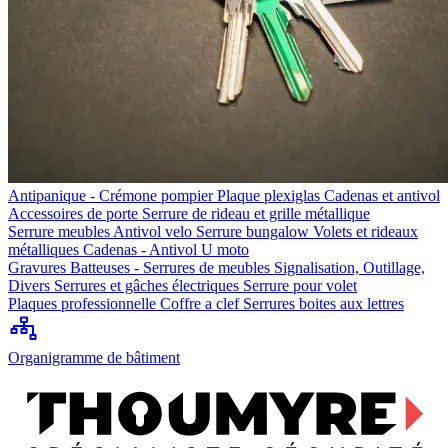
Antipanique - Crémone pompier
Plaque plexiglas
Cadenas et antivol
Accessoires de porte
Serrure de rideau et grille métallique
Serrure meubles
Antivol velo
Serrure bungalow
Volets et rideaux
métalliques
Cadenas - Antivol U moto
Gravures
Batteuses - Serrures de meubles
Signalisation, Outillage,
Divers
Serrures et gâches électriques
Serrure pour volet
Plaques professionnelle
Coffre a clef
Serrures boites aux lettres
Organigramme de bâtiment