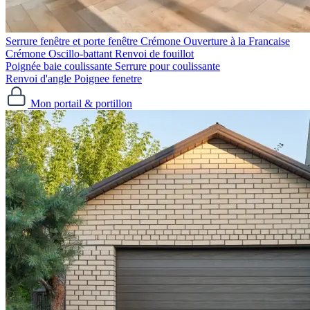
Serrure fenêtre et porte fenêtre
Crémone Ouverture à la Francaise
Crémone Oscillo-battant
Renvoi de fouillot
Poignée baie coulissante
Serrure pour coulissante
Renvoi d'angle
Poignee fenetre
Mon portail & portillon