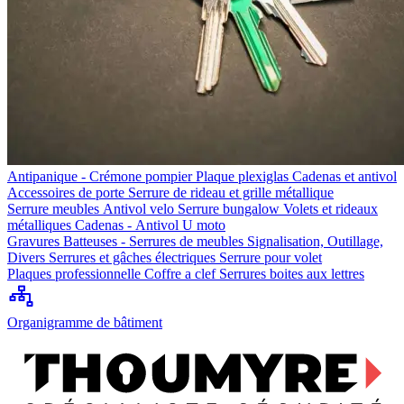
Antipanique - Crémone pompier
Plaque plexiglas
Cadenas et antivol
Accessoires de porte
Serrure de rideau et grille métallique
Serrure meubles
Antivol velo
Serrure bungalow
Volets et rideaux
métalliques
Cadenas - Antivol U moto
Gravures
Batteuses - Serrures de meubles
Signalisation, Outillage,
Divers
Serrures et gâches électriques
Serrure pour volet
Plaques professionnelle
Coffre a clef
Serrures boites aux lettres
Organigramme de bâtiment