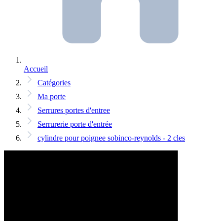
Accueil
Catégories
Ma porte
Serrures portes d'entree
Serrurerie porte d'entrée
cylindre pour poignee sobinco-reynolds - 2 cles