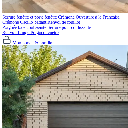
Serrure fenêtre et porte fenêtre
Crémone Ouverture à la Francaise
Crémone Oscillo-battant
Renvoi de fouillot
Poignée baie coulissante
Serrure pour coulissante
Renvoi d'angle
Poignee fenetre
Mon portail & portillon