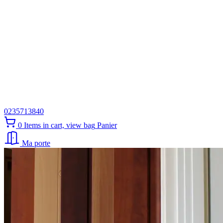
0235713840
0
Items in cart, view bag
Panier
Ma porte