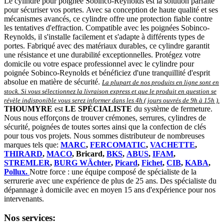
Le cylindre pour poignée Sobinco-Reynolds est la solution parfaite
pour sécuriser vos portes. Avec sa conception de haute qualité et ses
mécanismes avancés, ce cylindre offre une protection fiable contre
les tentatives d'effraction. Compatible avec les poignées Sobinco-
Reynolds, il s'installe facilement et s'adapte à différents types de
portes. Fabriqué avec des matériaux durables, ce cylindre garantit
une résistance et une durabilité exceptionnelles. Protégez votre
domicile ou votre espace professionnel avec le cylindre pour
poignée Sobinco-Reynolds et bénéficiez d'une tranquillité d'esprit
absolue en matière de sécurité.
La plupart de nos produits en ligne sont en
stock. Si vous sélectionnez la livraison express et que le produit en question se
révèle indisponible vous serez informer dans les 4h ( jours ouvrés de 9h à 15h )
.
THOUMYRE
est
LE SPÉCIALISTE
du système de fermeture.
Nous nous efforçons de trouver crémones, serrures, cylindres de
sécurité, poignées de toutes sortes ainsi que la confection de clés
pour tous vos projets. Nous sommes distributeur de nombreuses
marques tels que:
MARC
,
FERCOMATIC
,
VACHETTE
,
THIRARD
,
MACO
, Bricard,
BKS
,
ABUS
,
IFAM
,
STREMLER
,
BURG WÄchter
,
Picard
,
Fichet
,
CIB
,
KABA
,
Pollux.
Notre force : une équipe composé de spécialiste de la
serrurerie avec une expérience de plus de 25 ans. Des spécialiste du
dépannage à domicile avec en moyen 15 ans d'expérience pour nos
intervenants.
Nos services: