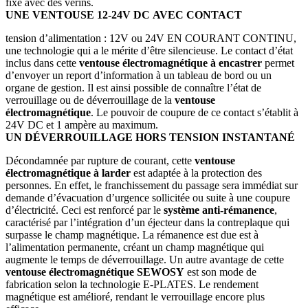
fixe avec des vérins.
UNE VENTOUSE 12-24V DC AVEC CONTACT
tension d’alimentation : 12V ou 24V EN COURANT CONTINU,
une technologie qui a le mérite d’être silencieuse. Le contact d’état
inclus dans cette
ventouse électromagnétique à encastrer
permet
d’envoyer un report d’information à un tableau de bord ou un
organe de gestion. Il est ainsi possible de connaître l’état de
verrouillage ou de déverrouillage de la
ventouse
électromagnétique
. Le pouvoir de coupure de ce contact s’établit à
24V DC et 1 ampère au maximum.
UN DÉVERROUILLAGE HORS TENSION INSTANTANÉ
Décondamnée par rupture de courant, cette
ventouse
électromagnétique à larder
est adaptée à la protection des
personnes. En effet, le franchissement du passage sera immédiat sur
demande d’évacuation d’urgence sollicitée ou suite à une coupure
d’électricité. Ceci est renforcé par le
système anti-rémanence
,
caractérisé par l’intégration d’un éjecteur dans la contreplaque qui
surpasse le champ magnétique. La rémanence est due est à
l’alimentation permanente, créant un champ magnétique qui
augmente le temps de déverrouillage. Un autre avantage de cette
ventouse électromagnétique SEWOSY
est son mode de
fabrication selon la technologie E-PLATES. Le rendement
magnétique est amélioré, rendant le verrouillage encore plus