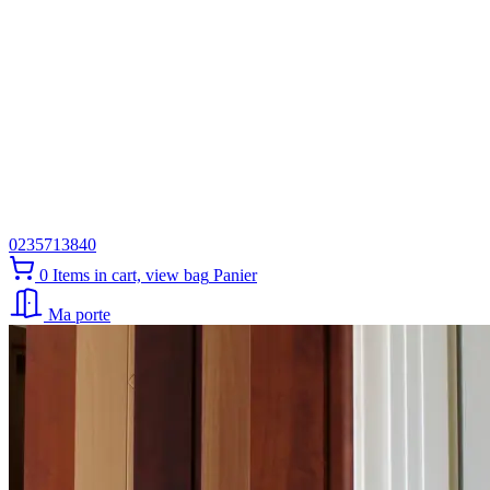
0235713840
0
Items in cart, view bag
Panier
Ma porte