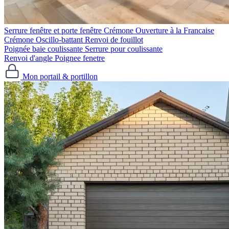
Serrure fenêtre et porte fenêtre
Crémone Ouverture à la Francaise
Crémone Oscillo-battant
Renvoi de fouillot
Poignée baie coulissante
Serrure pour coulissante
Renvoi d'angle
Poignee fenetre
Mon portail & portillon