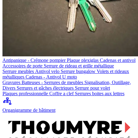
Antipanique - Crémone pompier
Plaque plexiglas
Cadenas et antivol
Accessoires de porte
Serrure de rideau et grille métallique
Serrure meubles
Antivol velo
Serrure bungalow
Volets et rideaux
métalliques
Cadenas - Antivol U moto
Gravures
Batteuses - Serrures de meubles
Signalisation, Outillage,
Divers
Serrures et gâches électriques
Serrure pour volet
Plaques professionnelle
Coffre a clef
Serrures boites aux lettres
Organigramme de bâtiment