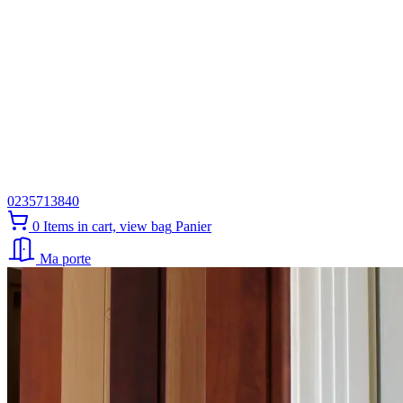
0235713840
0
Items in cart, view bag
Panier
Ma porte