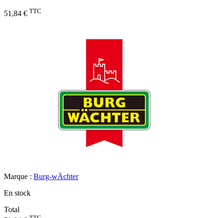
TTC
51,84 €
Marque :
Burg-wÄchter
En stock
Total
TTC