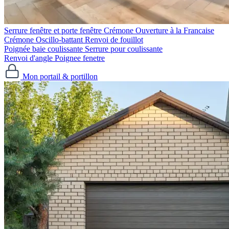
Serrure fenêtre et porte fenêtre
Crémone Ouverture à la Francaise
Crémone Oscillo-battant
Renvoi de fouillot
Poignée baie coulissante
Serrure pour coulissante
Renvoi d'angle
Poignee fenetre
Mon portail & portillon