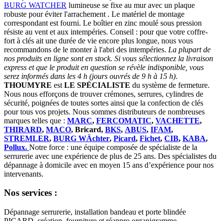
BURG WATCHER
lumineuse se fixe au mur avec un plaque
robuste pour éviter l'arrachement . Le matériel de montage
correspondant est fourni. Le boîtier en zinc moulé sous pression
résiste au vent et aux intempéries. Conseil : pour que votre coffre-
fort à clés ait une durée de vie encore plus longue, nous vous
recommandons de le monter à l'abri des intempéries.
La plupart de
nos produits en ligne sont en stock. Si vous sélectionnez la livraison
express et que le produit en question se révèle indisponible, vous
serez informés dans les 4 h (jours ouvrés de 9 h à 15 h)
.
THOUMYRE
est
LE SPÉCIALISTE
du système de fermeture.
Nous nous efforçons de trouver crémones, serrures, cylindres de
sécurité, poignées de toutes sortes ainsi que la confection de clés
pour tous vos projets. Nous sommes distributeurs de nombreuses
marques telles que :
MARC
,
FERCOMATIC
,
VACHETTE
,
THIRARD
,
MACO
, Bricard,
BKS
,
ABUS
,
IFAM
,
STREMLER
,
BURG WÄchter
,
Picard
,
Fichet
,
CIB
,
KABA
,
Pollux.
Notre force : une équipe composée de spécialiste de la
serrurerie avec une expérience de plus de 25 ans. Des spécialistes du
dépannage à domicile avec en moyen 15 ans d’expérience pour nos
intervenants.
Nos services :
Dépannage serrurerie, installation bandeau et porte blindée
PICARD, création, fourniture et réappro organigramme,