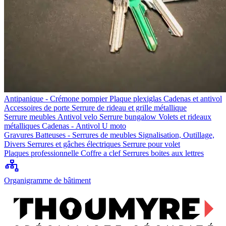
Antipanique - Crémone pompier
Plaque plexiglas
Cadenas et antivol
Accessoires de porte
Serrure de rideau et grille métallique
Serrure meubles
Antivol velo
Serrure bungalow
Volets et rideaux
métalliques
Cadenas - Antivol U moto
Gravures
Batteuses - Serrures de meubles
Signalisation, Outillage,
Divers
Serrures et gâches électriques
Serrure pour volet
Plaques professionnelle
Coffre a clef
Serrures boites aux lettres
Organigramme de bâtiment