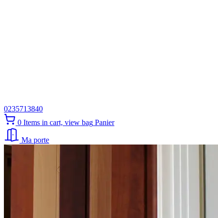
0235713840
0
Items in cart, view bag
Panier
Ma porte