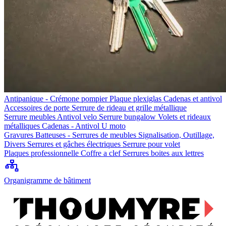
Antipanique - Crémone pompier
Plaque plexiglas
Cadenas et antivol
Accessoires de porte
Serrure de rideau et grille métallique
Serrure meubles
Antivol velo
Serrure bungalow
Volets et rideaux
métalliques
Cadenas - Antivol U moto
Gravures
Batteuses - Serrures de meubles
Signalisation, Outillage,
Divers
Serrures et gâches électriques
Serrure pour volet
Plaques professionnelle
Coffre a clef
Serrures boites aux lettres
Organigramme de bâtiment