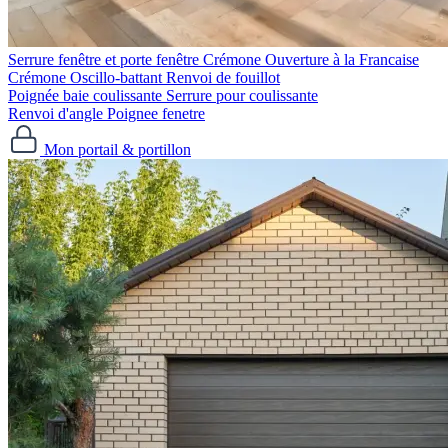
Serrure fenêtre et porte fenêtre
Crémone Ouverture à la Francaise
Crémone Oscillo-battant
Renvoi de fouillot
Poignée baie coulissante
Serrure pour coulissante
Renvoi d'angle
Poignee fenetre
Mon portail & portillon