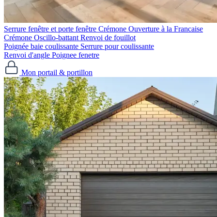
Serrure fenêtre et porte fenêtre
Crémone Ouverture à la Francaise
Crémone Oscillo-battant
Renvoi de fouillot
Poignée baie coulissante
Serrure pour coulissante
Renvoi d'angle
Poignee fenetre
Mon portail & portillon