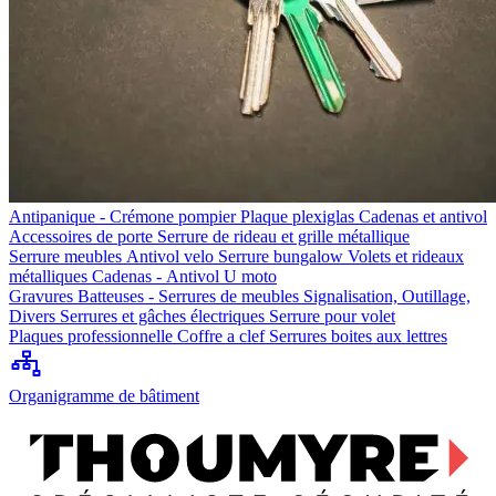
Antipanique - Crémone pompier
Plaque plexiglas
Cadenas et antivol
Accessoires de porte
Serrure de rideau et grille métallique
Serrure meubles
Antivol velo
Serrure bungalow
Volets et rideaux
métalliques
Cadenas - Antivol U moto
Gravures
Batteuses - Serrures de meubles
Signalisation, Outillage,
Divers
Serrures et gâches électriques
Serrure pour volet
Plaques professionnelle
Coffre a clef
Serrures boites aux lettres
Organigramme de bâtiment