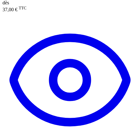
dès
TTC
37,00 €