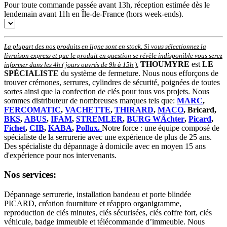
Pour toute commande passée avant 13h, réception estimée dès le
lendemain avant 11h en Île-de-France (hors week-ends).
La plupart des nos produits en ligne sont en stock. Si vous sélectionnez la
livraison express et que le produit en question se révèle indisponible vous serez
THOUMYRE
est
LE
informer dans les 4h ( jours ouvrés de 9h à 15h )
.
SPÉCIALISTE
du système de fermeture. Nous nous efforçons de
trouver crémones, serrures, cylindres de sécurité, poignées de toutes
sortes ainsi que la confection de clés pour tous vos projets. Nous
sommes distributeur de nombreuses marques tels que:
MARC
,
FERCOMATIC
,
VACHETTE
,
THIRARD
,
MACO
, Bricard,
BKS
,
ABUS
,
IFAM
,
STREMLER
,
BURG WÄchter
,
Picard
,
Fichet
,
CIB
,
KABA
,
Pollux.
Notre force : une équipe composé de
spécialiste de la serrurerie avec une expérience de plus de 25 ans.
Des spécialiste du dépannage à domicile avec en moyen 15 ans
d'expérience pour nos intervenants.
Nos services:
Dépannage serrurerie, installation bandeau et porte blindée
PICARD, création fourniture et réappro organigramme,
r
eproduction de clés minutes, clés sécurisées, clés coffre fort, clés
véhicule, badge immeuble et télécommande d’immeuble.
Nous