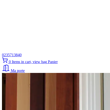
0235713840
0
Items in cart, view bag
Panier
Ma porte