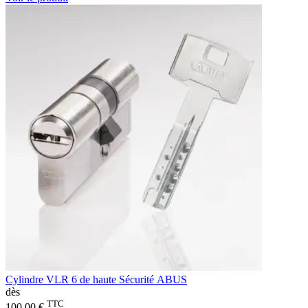
Cylindre VLR 6 de haute Sécurité ABUS
dès
TTC
100,00 €