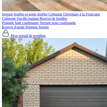
Serrure fenêtre et porte fenêtre
Crémone Ouverture à la Francaise
Crémone Oscillo-battant
Renvoi de fouillot
Poignée baie coulissante
Serrure pour coulissante
Renvoi d'angle
Poignee fenetre
Mon portail & portillon