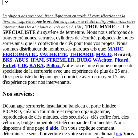
La plupart des nos produits en ligne sont en stock. Si vous sélectionnez la
livraison express et que le produit en question se révèle indisponible vous serez
THOUMYRE
est
LE
informer dans les 4h ( jours ouvrés de 9h à 15h )
.
SPÉCIALISTE
du système de fermeture. Nous nous efforçons de
trouver crémones, serrures, cylindres de sécurité, poignées de toutes
sortes ainsi que la confection de clés pour tous vos projets. Nous
sommes distributeur de nombreuses marques tels que:
MARC
,
FERCOMATIC
,
VACHETTE
,
THIRARD
,
MACO
, Bricard,
BKS
,
ABUS
,
IFAM
,
STREMLER
,
BURG WÄchter
,
Picard
,
Fichet
,
CIB
,
KABA
,
Pollux.
Notre force : une équipe composé de
spécialiste de la serrurerie avec une expérience de plus de 25 ans.
Des spécialiste du dépannage à domicile avec en moyen 15 ans
d'expérience pour nos intervenants.
Nos services:
Dépannage serrurerie, installation bandeau et porte blindée
PICARD, création fourniture et réappro organigramme,
r
eproduction de clés minutes, clés sécurisées, clés coffre fort, clés
véhicule, badge immeuble et télécommande d’immeuble.
Nous
disposons d’une page
d'aide
.
On vous explique comment
déterminer le sens d’ouverture de votre serrure en cliquant
ici.
Vous