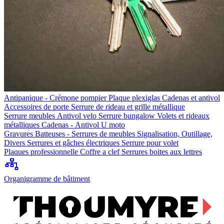
Antipanique - Crémone pompier
Plaque plexiglas
Cadenas et antivol
Accessoires de porte
Serrure de rideau et grille métallique
Serrure meubles
Antivol velo
Serrure bungalow
Volets et rideaux
métalliques
Cadenas - Antivol U moto
Gravures
Batteuses - Serrures de meubles
Signalisation, Outillage,
Divers
Serrures et gâches électriques
Serrure pour volet
Plaques professionnelle
Coffre a clef
Serrures boites aux lettres
Organigramme de bâtiment