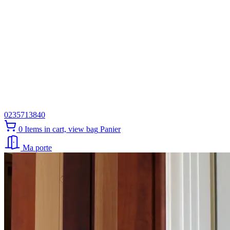
0235713840
0
Items in cart, view bag
Panier
Ma porte