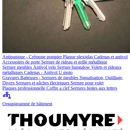
Antipanique - Crémone pompier
Plaque plexiglas
Cadenas et antivol
Accessoires de porte
Serrure de rideau et grille métallique
Serrure meubles
Antivol velo
Serrure bungalow
Volets et rideaux
métalliques
Cadenas - Antivol U moto
Gravures
Batteuses - Serrures de meubles
Signalisation, Outillage,
Divers
Serrures et gâches électriques
Serrure pour volet
Plaques professionnelle
Coffre a clef
Serrures boites aux lettres
Organigramme de bâtiment