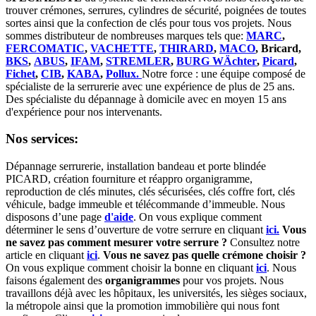
trouver crémones, serrures, cylindres de sécurité, poignées de toutes
sortes ainsi que la confection de clés pour tous vos projets. Nous
sommes distributeur de nombreuses marques tels que:
MARC
,
FERCOMATIC
,
VACHETTE
,
THIRARD
,
MACO
, Bricard,
BKS
,
ABUS
,
IFAM
,
STREMLER
,
BURG WÄchter
,
Picard
,
Fichet
,
CIB
,
KABA
,
Pollux.
Notre force : une équipe composé de
spécialiste de la serrurerie avec une expérience de plus de 25 ans.
Des spécialiste du dépannage à domicile avec en moyen 15 ans
d'expérience pour nos intervenants.
Nos services:
Dépannage serrurerie, installation bandeau et porte blindée
PICARD, création fourniture et réappro organigramme,
r
eproduction de clés minutes, clés sécurisées, clés coffre fort, clés
véhicule, badge immeuble et télécommande d’immeuble.
Nous
disposons d’une page
d'aide
.
On vous explique comment
déterminer le sens d’ouverture de votre serrure en cliquant
ici.
Vous
ne savez pas comment mesurer votre serrure ?
Consultez notre
article en cliquant
ici
.
Vous ne savez pas quelle crémone choisir ?
On vous explique comment choisir la bonne en cliquant
ici
.
Nous
faisons également des
organigrammes
pour vos projets. Nous
travaillons déjà avec les hôpitaux, les universités, les sièges sociaux,
la métropole ainsi que la promotion immobilière qui nous font