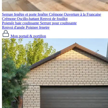
Serrure fenêtre et porte fenêtre
Crémone Ouverture à la Francaise
Crémone Oscillo-battant
Renvoi de fouillot
Poignée baie coulissante
Serrure pour coulissante
Renvoi d'angle
Poignee fenetre
Mon portail & portillon