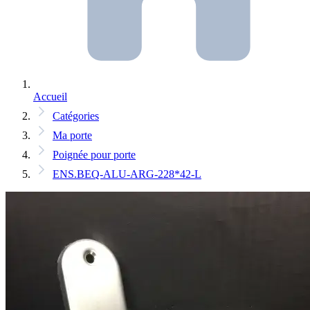
Accueil
Catégories
Ma porte
Poignée pour porte
ENS.BEQ-ALU-ARG-228*42-L