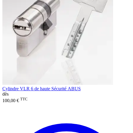
Cylindre VLR 6 de haute Sécurité ABUS
dès
TTC
100,00 €