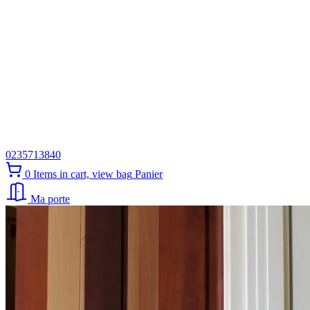
0235713840
0
Items in cart, view bag
Panier
Ma porte