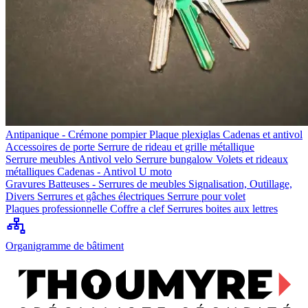
Antipanique - Crémone pompier
Plaque plexiglas
Cadenas et antivol
Accessoires de porte
Serrure de rideau et grille métallique
Serrure meubles
Antivol velo
Serrure bungalow
Volets et rideaux
métalliques
Cadenas - Antivol U moto
Gravures
Batteuses - Serrures de meubles
Signalisation, Outillage,
Divers
Serrures et gâches électriques
Serrure pour volet
Plaques professionnelle
Coffre a clef
Serrures boites aux lettres
Organigramme de bâtiment