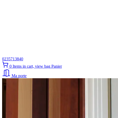
0235713840
0
Items in cart, view bag
Panier
Ma porte