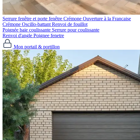
Serrure fenêtre et porte fenêtre
Crémone Ouverture à la Francaise
Crémone Oscillo-battant
Renvoi de fouillot
Poignée baie coulissante
Serrure pour coulissante
Renvoi d'angle
Poignee fenetre
Mon portail & portillon