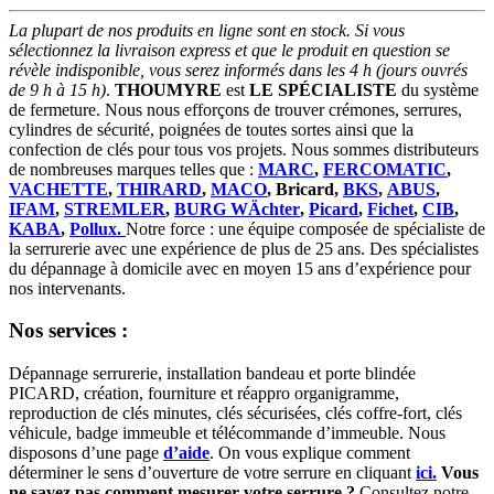
La plupart de nos produits en ligne sont en stock. Si vous
sélectionnez la livraison express et que le produit en question se
révèle indisponible, vous serez informés dans les 4 h (jours ouvrés
de 9 h à 15 h)
.
THOUMYRE
est
LE SPÉCIALISTE
du système
de fermeture. Nous nous efforçons de trouver crémones, serrures,
cylindres de sécurité, poignées de toutes sortes ainsi que la
confection de clés pour tous vos projets. Nous sommes distributeurs
de nombreuses marques telles que :
MARC
,
FERCOMATIC
,
VACHETTE
,
THIRARD
,
MACO
, Bricard,
BKS
,
ABUS
,
IFAM
,
STREMLER
,
BURG WÄchter
,
Picard
,
Fichet
,
CIB
,
KABA
,
Pollux.
Notre force : une équipe composée de spécialiste de
la serrurerie avec une expérience de plus de 25 ans. Des spécialistes
du dépannage à domicile avec en moyen 15 ans d’expérience pour
nos intervenants.
Nos services :
Dépannage serrurerie, installation bandeau et porte blindée
PICARD, création, fourniture et réappro organigramme,
reproduction de clés minutes, clés sécurisées, clés coffre-fort, clés
véhicule, badge immeuble et télécommande d’immeuble. Nous
disposons d’une page
d’aide
. On vous explique comment
déterminer le sens d’ouverture de votre serrure en cliquant
ici.
Vous
ne savez pas comment mesurer votre serrure ?
Consultez notre