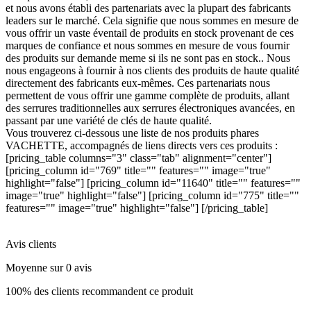
et nous avons établi des partenariats avec la plupart des fabricants
leaders sur le marché. Cela signifie que nous sommes en mesure de
vous offrir un vaste éventail de produits en stock provenant de ces
marques de confiance et nous sommes en mesure de vous fournir
des produits sur demande meme si ils ne sont pas en stock.. Nous
nous engageons à fournir à nos clients des produits de haute qualité
directement des fabricants eux-mêmes. Ces partenariats nous
permettent de vous offrir une gamme complète de produits, allant
des serrures traditionnelles aux serrures électroniques avancées, en
passant par une variété de clés de haute qualité.
Vous trouverez ci-dessous une liste de nos produits phares
VACHETTE, accompagnés de liens directs vers ces produits :
[pricing_table columns="3" class="tab" alignment="center"]
[pricing_column id="769" title="" features="" image="true"
highlight="false"] [pricing_column id="11640" title="" features=""
image="true" highlight="false"] [pricing_column id="775" title=""
features="" image="true" highlight="false"] [/pricing_table]
Avis clients
Moyenne sur 0 avis
100% des clients recommandent ce produit