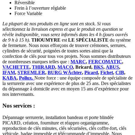
Réversible
Frein à l’ouverture réglable
Force Variable
La plupart de nos produits en ligne sont en stock. Si vous
sélectionnez la livraison express et que le produit en question se
révèle indisponible, vous serez informés dans les 4 h (jours ouvrés
de 9 h à 15 h)
.
THOUMYRE
est
LE SPÉCIALISTE
du système
de fermeture. Nous nous efforçons de trouver crémones, serrures,
cylindres de sécurité, poignées de toutes sortes ainsi que la
confection de clés pour tous vos projets. Nous sommes distributeurs
de nombreuses marques telles que :
MARC
,
FERCOMATIC
,
VACHETTE
,
THIRARD
,
MACO
, Bricard,
BKS
,
ABUS
,
IFAM
,
STREMLER
,
BURG WÄchter
,
Picard
,
Fichet
,
CIB
,
KABA
,
Pollux.
Notre force : une équipe composée de spécialiste de
la serrurerie avec une expérience de plus de 25 ans. Des spécialistes
du dépannage à domicile avec en moyen 15 ans d’expérience pour
nos intervenants.
Nos services :
Dépannage serrurerie, installation bandeau et porte blindée
PICARD, création, fourniture et réappro organigramme,
reproduction de clés minutes, clés sécurisées, clés coffre-fort, clés
véhicule, badge immeuble et télécommande d’immeuble. Nous