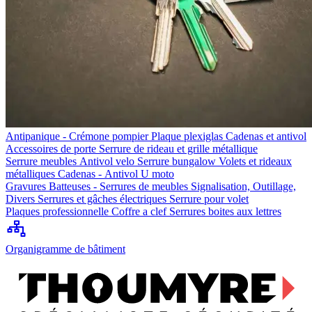
Antipanique - Crémone pompier
Plaque plexiglas
Cadenas et antivol
Accessoires de porte
Serrure de rideau et grille métallique
Serrure meubles
Antivol velo
Serrure bungalow
Volets et rideaux
métalliques
Cadenas - Antivol U moto
Gravures
Batteuses - Serrures de meubles
Signalisation, Outillage,
Divers
Serrures et gâches électriques
Serrure pour volet
Plaques professionnelle
Coffre a clef
Serrures boites aux lettres
Organigramme de bâtiment