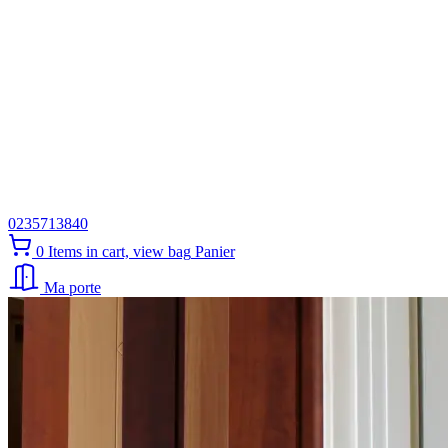
0235713840
0
Items in cart, view bag
Panier
Ma porte