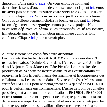
disposons d’une page
d’aide
. On vous explique comment
déterminer le sens d’ouverture de votre serrure en cliquant
ici.
Vous
ne savez pas comment mesurer votre serrure ?
Consultez notre
article en cliquant
ici
.
Vous ne savez pas quelle crémone choisir ?
On vous explique comment choisir la bonne en cliquant
ici
. Nous
faisons également des
organigrammes
pour vos projets. Nous
travaillons déjà avec les hôpitaux, les universités, les sièges sociaux,
la métropole ainsi que la promotion immobilière qui nous font
confiance. Cliquez
ici
pour en savoir plus.
Aucune information complémentaire disponible.
Les produits
Vachette
/
ASSA ABLOY
sont fabriqués dans
3
usines françaises
à Sainte-Savine dans l'Aube, à Longué-Jumelles
dans l'Anjou et Oust-Marest en Côte Picarde. Les trois sites de
production de Vachette possèdent d’ailleurs des
certifications
qui
prouvent à la fois la performance des machines et la compétence des
collaborateurs. Les usines de Sainte-Savine et de Oust-Marest sont
certifiées
ISO 9001
pour le management de la qualité et
ISO 14001
pour la performance environnementale. L'usine de Longué-Jumelles
possède quant à elle une triple certification :
ISO 9001, ISO 14001
et ISO 50001
pour le management de l’énergie permettant à la fois
de réduire son impact environnemental et ses coûts énergétiques. En
tant que revendeur, nous travaillons directement avec les fabricants