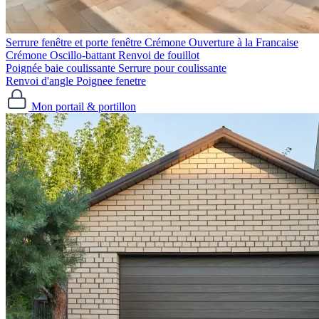
Serrure fenêtre et porte fenêtre
Crémone Ouverture à la Francaise
Crémone Oscillo-battant
Renvoi de fouillot
Poignée baie coulissante
Serrure pour coulissante
Renvoi d'angle
Poignee fenetre
Mon portail & portillon