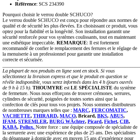
Référence
: SCS 234390
Pourquoi choisir le verrou double SCHUCO?
Le verrou double SCHUCO est conçu pour répondre aux normes de
qualité et de sécurité les plus élevées. En choisissant ce produit, vous
optez pour la fiabilité et la longévité. Son installation garantit une
sécurité renforcée pour vos systèmes coulissants, tout en maintenant
une esthétique impeccable.
REMARQUE
: Il est fortement
recommandé de confier le remplacement des ferrures et le réglage de
la menuiserie à un professionnel pour garantir une installation
correcte et sécurisée.
_______________________________________________________
La plupart de nos produits en ligne sont en stock. Si vous
sélectionnez la livraison express et que le produit en question se
révèle indisponible, vous serez informés dans les 4 h (jours ouvrés
de 9 h à 15 h)
.
THOUMYRE
est
LE SPÉCIALISTE
du système
de fermeture. Nous nous efforçons de trouver crémones, serrures,
cylindres de sécurité, poignées de toutes sortes ainsi que la
confection de clés pour tous vos projets. Nous sommes distributeurs
de nombreuses marques telles que :
MARC
,
FERCOMATIC
,
VACHETTE
,
THIRARD
,
MACO
, Bricard,
BKS
,
ABUS
,
IFAM
,
STREMLER
,
BURG WÄchter
,
Picard
,
Fichet
,
CIB
,
KABA
,
Pollux.
Notre force : une équipe composée de spécialiste de
la serrurerie avec une expérience de plus de 25 ans. Des spécialistes
du dépannage à domicile avec en moyen 15 ans d’expérience pour