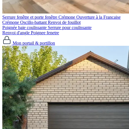
Serrure fenêtre et porte fenêtre
Crémone Ouverture à la Francaise
Crémone Oscillo-battant
Renvoi de fouillot
Poignée baie coulissante
Serrure pour coulissante
Renvoi d'angle
Poignee fenetre
Mon portail & portillon