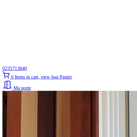
0235713840
0
Items in cart, view bag
Panier
Ma porte