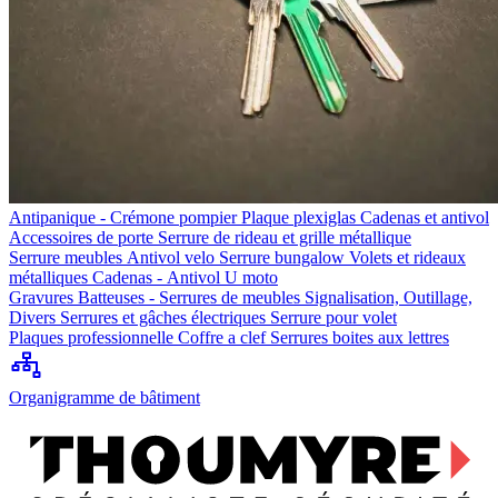
Antipanique - Crémone pompier
Plaque plexiglas
Cadenas et antivol
Accessoires de porte
Serrure de rideau et grille métallique
Serrure meubles
Antivol velo
Serrure bungalow
Volets et rideaux
métalliques
Cadenas - Antivol U moto
Gravures
Batteuses - Serrures de meubles
Signalisation, Outillage,
Divers
Serrures et gâches électriques
Serrure pour volet
Plaques professionnelle
Coffre a clef
Serrures boites aux lettres
Organigramme de bâtiment