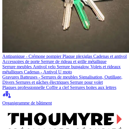
Antipanique - Crémone pompier
Plaque plexiglas
Cadenas et antivol
Accessoires de porte
Serrure de rideau et grille métallique
Serrure meubles
Antivol velo
Serrure bungalow
Volets et rideaux
métalliques
Cadenas - Antivol U moto
Gravures
Batteuses - Serrures de meubles
Signalisation, Outillage,
Divers
Serrures et gâches électriques
Serrure pour volet
Plaques professionnelle
Coffre a clef
Serrures boites aux lettres
Organigramme de bâtiment