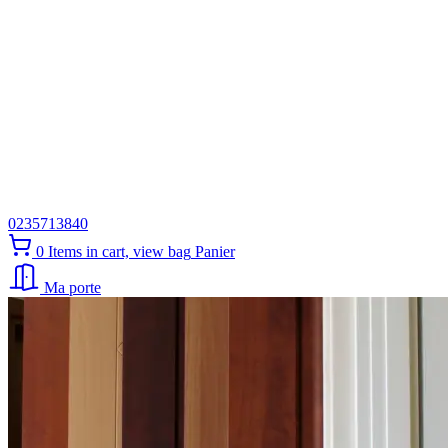
0235713840
0
Items in cart, view bag
Panier
Ma porte