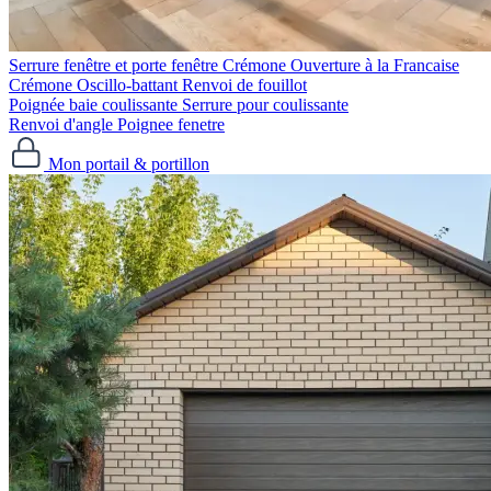
Serrure fenêtre et porte fenêtre
Crémone Ouverture à la Francaise
Crémone Oscillo-battant
Renvoi de fouillot
Poignée baie coulissante
Serrure pour coulissante
Renvoi d'angle
Poignee fenetre
Mon portail & portillon