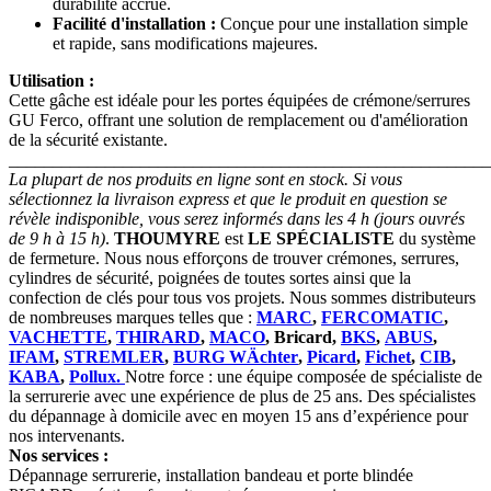
durabilité accrue.
Facilité d'installation :
Conçue pour une installation simple
et rapide, sans modifications majeures.
Utilisation :
Cette gâche est idéale pour les portes équipées de crémone/serrures
GU Ferco, offrant une solution de remplacement ou d'amélioration
de la sécurité existante.
_______________________________________________________
La plupart de nos produits en ligne sont en stock. Si vous
sélectionnez la livraison express et que le produit en question se
révèle indisponible, vous serez informés dans les 4 h (jours ouvrés
de 9 h à 15 h)
.
THOUMYRE
est
LE SPÉCIALISTE
du système
de fermeture. Nous nous efforçons de trouver crémones, serrures,
cylindres de sécurité, poignées de toutes sortes ainsi que la
confection de clés pour tous vos projets. Nous sommes distributeurs
de nombreuses marques telles que :
MARC
,
FERCOMATIC
,
VACHETTE
,
THIRARD
,
MACO
, Bricard,
BKS
,
ABUS
,
IFAM
,
STREMLER
,
BURG WÄchter
,
Picard
,
Fichet
,
CIB
,
KABA
,
Pollux.
Notre force : une équipe composée de spécialiste de
la serrurerie avec une expérience de plus de 25 ans. Des spécialistes
du dépannage à domicile avec en moyen 15 ans d’expérience pour
nos intervenants.
Nos services :
Dépannage serrurerie, installation bandeau et porte blindée