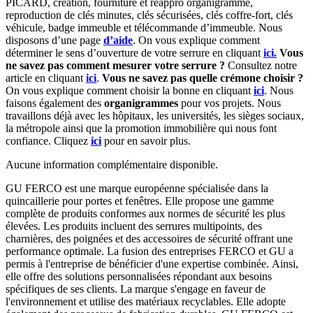
PICARD, création, fourniture et réappro organigramme,
reproduction de clés minutes, clés sécurisées, clés coffre-fort, clés
véhicule, badge immeuble et télécommande d’immeuble. Nous
disposons d’une page
d’aide
. On vous explique comment
déterminer le sens d’ouverture de votre serrure en cliquant
ici.
Vous
ne savez pas comment mesurer votre serrure ?
Consultez notre
article en cliquant
ici
.
Vous ne savez pas quelle crémone choisir ?
On vous explique comment choisir la bonne en cliquant
ici
. Nous
faisons également des
organigrammes
pour vos projets. Nous
travaillons déjà avec les hôpitaux, les universités, les sièges sociaux,
la métropole ainsi que la promotion immobilière qui nous font
confiance. Cliquez
ici
pour en savoir plus.
Aucune information complémentaire disponible.
GU FERCO est une marque européenne spécialisée dans la
quincaillerie pour portes et fenêtres. Elle propose une gamme
complète de produits conformes aux normes de sécurité les plus
élevées. Les produits incluent des serrures multipoints, des
charnières, des poignées et des accessoires de sécurité offrant une
performance optimale. La fusion des entreprises FERCO et GU a
permis à l'entreprise de bénéficier d'une expertise combinée. Ainsi,
elle offre des solutions personnalisées répondant aux besoins
spécifiques de ses clients. La marque s'engage en faveur de
l'environnement et utilise des matériaux recyclables. Elle adopte