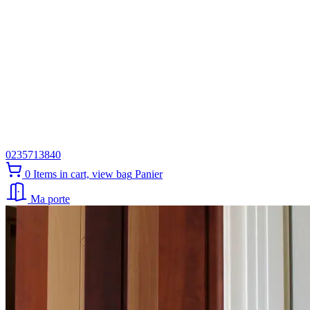
0235713840
0
Items in cart, view bag
Panier
Ma porte