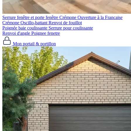
Serrure fenêtre et porte fenêtre
Crémone Ouverture à la Francaise
Crémone Oscillo-battant
Renvoi de fouillot
Poignée baie coulissante
Serrure pour coulissante
Renvoi d'angle
Poignee fenetre
Mon portail & portillon