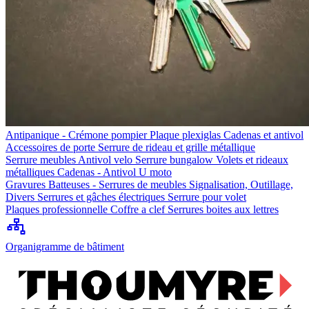
Antipanique - Crémone pompier
Plaque plexiglas
Cadenas et antivol
Accessoires de porte
Serrure de rideau et grille métallique
Serrure meubles
Antivol velo
Serrure bungalow
Volets et rideaux
métalliques
Cadenas - Antivol U moto
Gravures
Batteuses - Serrures de meubles
Signalisation, Outillage,
Divers
Serrures et gâches électriques
Serrure pour volet
Plaques professionnelle
Coffre a clef
Serrures boites aux lettres
Organigramme de bâtiment