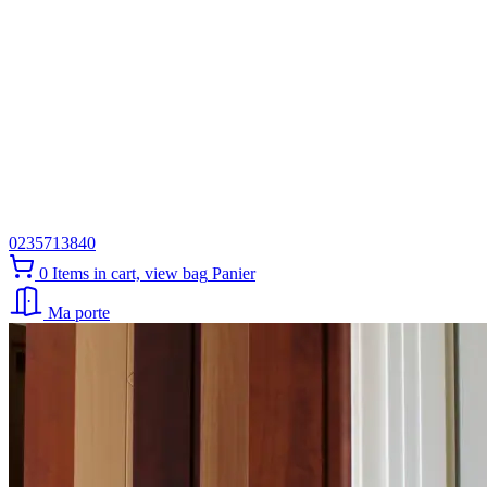
0235713840
0
Items in cart, view bag
Panier
Ma porte