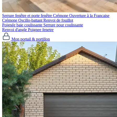
Serrure fenêtre et porte fenêtre
Crémone Ouverture à la Francaise
Crémone Oscillo-battant
Renvoi de fouillot
Poignée baie coulissante
Serrure pour coulissante
Renvoi d'angle
Poignee fenetre
Mon portail & portillon