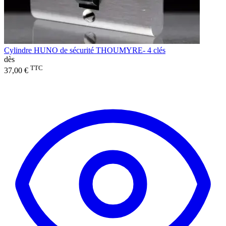
Cylindre HUNO de sécurité THOUMYRE- 4 clés
dès
TTC
37,00 €