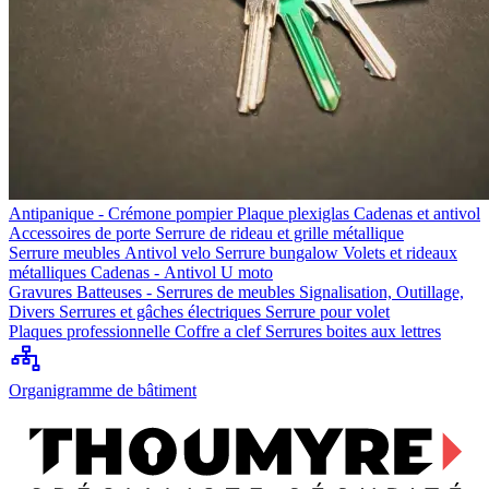
Antipanique - Crémone pompier
Plaque plexiglas
Cadenas et antivol
Accessoires de porte
Serrure de rideau et grille métallique
Serrure meubles
Antivol velo
Serrure bungalow
Volets et rideaux
métalliques
Cadenas - Antivol U moto
Gravures
Batteuses - Serrures de meubles
Signalisation, Outillage,
Divers
Serrures et gâches électriques
Serrure pour volet
Plaques professionnelle
Coffre a clef
Serrures boites aux lettres
Organigramme de bâtiment