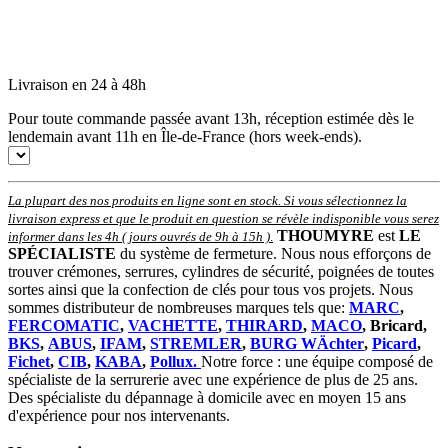
Livraison en 24 à 48h
Pour toute commande passée avant 13h, réception estimée dès le
lendemain avant 11h en Île-de-France (hors week-ends).
La plupart des nos produits en ligne sont en stock. Si vous sélectionnez la
livraison express et que le produit en question se révèle indisponible vous serez
THOUMYRE
est
LE
informer dans les 4h ( jours ouvrés de 9h à 15h )
.
SPÉCIALISTE
du système de fermeture. Nous nous efforçons de
trouver crémones, serrures, cylindres de sécurité, poignées de toutes
sortes ainsi que la confection de clés pour tous vos projets. Nous
sommes distributeur de nombreuses marques tels que:
MARC
,
FERCOMATIC
,
VACHETTE
,
THIRARD
,
MACO
, Bricard,
BKS
,
ABUS
,
IFAM
,
STREMLER
,
BURG WÄchter
,
Picard
,
Fichet
,
CIB
,
KABA
,
Pollux.
Notre force : une équipe composé de
spécialiste de la serrurerie avec une expérience de plus de 25 ans.
Des spécialiste du dépannage à domicile avec en moyen 15 ans
d'expérience pour nos intervenants.