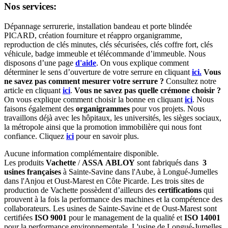
Nos services:
Dépannage serrurerie, installation bandeau et porte blindée
PICARD, création fourniture et réappro organigramme,
r
eproduction de clés minutes, clés sécurisées, clés coffre fort, clés
véhicule, badge immeuble et télécommande d’immeuble.
Nous
disposons d’une page
d'aide
.
On vous explique comment
déterminer le sens d’ouverture de votre serrure en cliquant
ici.
Vous
ne savez pas comment mesurer votre serrure ?
Consultez notre
article en cliquant
ici
.
Vous ne savez pas quelle crémone choisir ?
On vous explique comment choisir la bonne en cliquant
ici
.
Nous
faisons également des
organigrammes
pour vos projets. Nous
travaillons déjà avec les hôpitaux, les universités, les sièges sociaux,
la métropole ainsi que la promotion immobilière qui nous font
confiance. Cliquez
ici
pour en savoir plus.
Aucune information complémentaire disponible.
Les produits
Vachette
/
ASSA ABLOY
sont fabriqués dans
3
usines françaises
à Sainte-Savine dans l'Aube, à Longué-Jumelles
dans l'Anjou et Oust-Marest en Côte Picarde. Les trois sites de
production de Vachette possèdent d’ailleurs des
certifications
qui
prouvent à la fois la performance des machines et la compétence des
collaborateurs. Les usines de Sainte-Savine et de Oust-Marest sont
certifiées
ISO 9001
pour le management de la qualité et
ISO 14001
pour la performance environnementale. L'usine de Longué-Jumelles