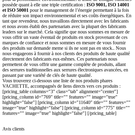
possède quant à elle une triple certification :
ISO 9001, ISO 14001
et ISO 50001
pour le management de l’énergie permettant à la fois
de réduire son impact environnemental et ses coûts énergétiques. En
tant que revendeur, nous travaillons directement avec les fabricants
et nous avons établi des partenariats avec la plupart des fabricants
leaders sur le marché. Cela signifie que nous sommes en mesure de
vous offrir un vaste éventail de produits en stock provenant de ces
marques de confiance et nous sommes en mesure de vous fournir
des produits sur demande meme si ils ne sont pas en stock.. Nous
nous engageons à fournir à nos clients des produits de haute qualité
directement des fabricants eux-mêmes. Ces partenariats nous
permettent de vous offrir une gamme complète de produits, allant
des serrures traditionnelles aux serrures électroniques avancées, en
passant par une variété de clés de haute qualité.
Vous trouverez ci-dessous une liste de nos produits phares
VACHETTE, accompagnés de liens directs vers ces produits :
[pricing_table columns="3" class="tab" alignment="center"]
[pricing_column id="769" title="" features="" image="true"
highlight="false"] [pricing_column id="11640" title="" features=""
image="true" highlight="false"] [pricing_column id="775" title=""
features="" image="true" highlight="false"] [/pricing_table]
Avis clients