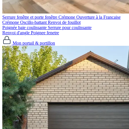
Serrure fenêtre et porte fenêtre
Crémone Ouverture à la Francaise
Crémone Oscillo-battant
Renvoi de fouillot
Poignée baie coulissante
Serrure pour coulissante
Renvoi d'angle
Poignee fenetre
Mon portail & portillon