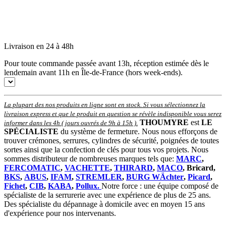
Livraison en 24 à 48h
Pour toute commande passée avant 13h, réception estimée dès le
lendemain avant 11h en Île-de-France (hors week-ends).
La plupart des nos produits en ligne sont en stock. Si vous sélectionnez la
livraison express et que le produit en question se révèle indisponible vous serez
THOUMYRE
est
LE
informer dans les 4h ( jours ouvrés de 9h à 15h )
.
SPÉCIALISTE
du système de fermeture. Nous nous efforçons de
trouver crémones, serrures, cylindres de sécurité, poignées de toutes
sortes ainsi que la confection de clés pour tous vos projets. Nous
sommes distributeur de nombreuses marques tels que:
MARC
,
FERCOMATIC
,
VACHETTE
,
THIRARD
,
MACO
, Bricard,
BKS
,
ABUS
,
IFAM
,
STREMLER
,
BURG WÄchter
,
Picard
,
Fichet
,
CIB
,
KABA
,
Pollux.
Notre force : une équipe composé de
spécialiste de la serrurerie avec une expérience de plus de 25 ans.
Des spécialiste du dépannage à domicile avec en moyen 15 ans
d'expérience pour nos intervenants.