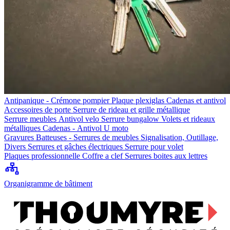
Antipanique - Crémone pompier
Plaque plexiglas
Cadenas et antivol
Accessoires de porte
Serrure de rideau et grille métallique
Serrure meubles
Antivol velo
Serrure bungalow
Volets et rideaux
métalliques
Cadenas - Antivol U moto
Gravures
Batteuses - Serrures de meubles
Signalisation, Outillage,
Divers
Serrures et gâches électriques
Serrure pour volet
Plaques professionnelle
Coffre a clef
Serrures boites aux lettres
Organigramme de bâtiment