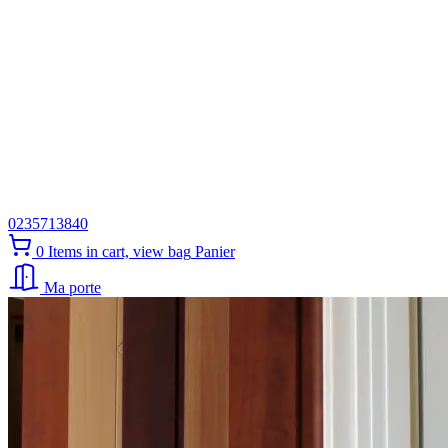
0235713840
0
Items in cart, view bag
Panier
Ma porte